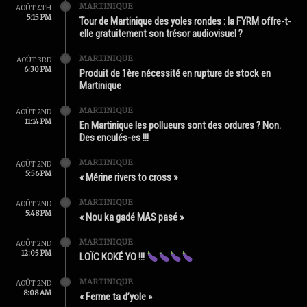
MARTINIQUE
AOÛT 4TH
5:15 PM
Tour de Martinique des yoles rondes : la FYRM offre-t-
elle gratuitement son trésor audiovisuel ?
MARTINIQUE
AOÛT 3RD
6:30 PM
Produit de 1ère nécessité en rupture de stock en
Martinique
MARTINIQUE
AOÛT 2ND
11:14 PM
En Martinique les pollueurs sont des ordures ? Non.
Des enculés-es !!!
MARTINIQUE
AOÛT 2ND
5:56 PM
« Mérine rivers to cross »
MARTINIQUE
AOÛT 2ND
5:48 PM
« Nou ka gadé MAS pasé »
MARTINIQUE
AOÛT 2ND
12:05 PM
LOÏC KOKÉ YO !!!
MARTINIQUE
AOÛT 2ND
8:08 AM
« Ferme ta d’yole »