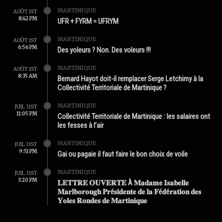
MARTINIQUE
AOÛT 1ST
8:42 PM
UFR + FYRM = UFRYM
MARTINIQUE
AOÛT 1ST
6:56 PM
Des yoleurs ? Non. Des voleurs !!!
MARTINIQUE
AOÛT 1ST
8:35 AM
Bernard Hayot doit-il remplacer Serge Letchimy à la
Collectivité Territoriale de Martinique ?
MARTINIQUE
JUIL 31ST
11:05 PM
Collectivité Territoriale de Martinique : les salaires ont
les fesses à l’air
MARTINIQUE
JUIL 31ST
9:51 PM
Gai ou pagaie il faut faire le bon choix de voile
MARTINIQUE
JUIL 31ST
3:20 PM
𝐋𝐄𝐓𝐓𝐑𝐄 𝐎𝐔𝐕𝐄𝐑𝐓𝐄 À 𝐌𝐚𝐝𝐚𝐦𝐞 𝐈𝐬𝐚𝐛𝐞𝐥𝐥𝐞
𝐌𝐚𝐫𝐥𝐛𝐨𝐫𝐨𝐮𝐠𝐡 𝐏𝐫é𝐬𝐢𝐝𝐞𝐧𝐭𝐞 𝐝𝐞 𝐥𝐚 𝐅é𝐝é𝐫𝐚𝐭𝐢𝐨𝐧 𝐝𝐞𝐬
𝐘𝐨𝐥𝐞𝐬 𝐑𝐨𝐧𝐝𝐞𝐬 𝐝𝐞 𝐌𝐚𝐫𝐭𝐢𝐧𝐢𝐪𝐮𝐞