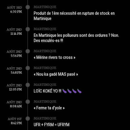
MARTINIQUE
AOÛT 3RD
6:30 PM
Produit de 1ère nécessité en rupture de stock en
Martinique
MARTINIQUE
AOÛT 2ND
11:14 PM
En Martinique les pollueurs sont des ordures ? Non.
Des enculés-es !!!
MARTINIQUE
AOÛT 2ND
5:56 PM
« Mérine rivers to cross »
MARTINIQUE
AOÛT 2ND
5:48 PM
« Nou ka gadé MAS pasé »
MARTINIQUE
AOÛT 2ND
12:05 PM
LOÏC KOKÉ YO !!!
MARTINIQUE
AOÛT 2ND
8:08 AM
« Ferme ta d’yole »
MARTINIQUE
AOÛT 1ST
8:42 PM
UFR + FYRM = UFRYM