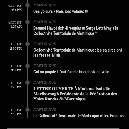
MARTINIQUE
AOÛT 1ST
6:56 PM
Des yoleurs ? Non. Des voleurs !!!
MARTINIQUE
AOÛT 1ST
8:35 AM
Bernard Hayot doit-il remplacer Serge Letchimy à la
Collectivité Territoriale de Martinique ?
MARTINIQUE
JUIL 31ST
11:05 PM
Collectivité Territoriale de Martinique : les salaires ont
les fesses à l’air
MARTINIQUE
JUIL 31ST
9:51 PM
Gai ou pagaie il faut faire le bon choix de voile
MARTINIQUE
JUIL 31ST
3:20 PM
𝐋𝐄𝐓𝐓𝐑𝐄 𝐎𝐔𝐕𝐄𝐑𝐓𝐄 À 𝐌𝐚𝐝𝐚𝐦𝐞 𝐈𝐬𝐚𝐛𝐞𝐥𝐥𝐞
𝐌𝐚𝐫𝐥𝐛𝐨𝐫𝐨𝐮𝐠𝐡 𝐏𝐫é𝐬𝐢𝐝𝐞𝐧𝐭𝐞 𝐝𝐞 𝐥𝐚 𝐅é𝐝é𝐫𝐚𝐭𝐢𝐨𝐧 𝐝𝐞𝐬
𝐘𝐨𝐥𝐞𝐬 𝐑𝐨𝐧𝐝𝐞𝐬 𝐝𝐞 𝐌𝐚𝐫𝐭𝐢𝐧𝐢𝐪𝐮𝐞
MARTINIQUE
JUIL 31ST
2:59 PM
La Collectivité Territoriale de Martinique et les Fourmis