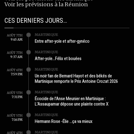
Voir les prévisions à la Réunion
CES DERNIERS JOURS…
MARTINIQUE
AOÛT 7TH
9:45 AM
Entre after-yole et after-gynéco
MARTINIQUE
AOÛT 7TH
9:37 AM
After-yole…Félix et bouées
MARTINIQUE
AOÛT 6TH
7:59 PM
Un noir fan de Bernard Hayot et des békés de
Martinique remporte le Prix Antoine Crozat 2026
MARTINIQUE
AOÛT 5TH
7:31 PM
Écocide de l’Anse Meunier en Martinique :
L’Assaupamar dépose une plainte contre X
MARTINIQUE
AOÛT 5TH
7:16 PM
Hermann Rose -Élie …ça va mieux
MARTINIQUE
AOÛT 4TH