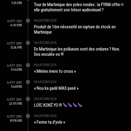
5:15 PM
Tour de Martinique des yoles rondes : la FYRM offre-t-
elle gratuitement son trésor audiovisuel ?
MARTINIQUE
AOÛT 3RD
6:30 PM
Produit de 1ère nécessité en rupture de stock en
Martinique
MARTINIQUE
AOÛT 2ND
11:14 PM
En Martinique les pollueurs sont des ordures ? Non.
Des enculés-es !!!
MARTINIQUE
AOÛT 2ND
5:56 PM
« Mérine rivers to cross »
MARTINIQUE
AOÛT 2ND
5:48 PM
« Nou ka gadé MAS pasé »
MARTINIQUE
AOÛT 2ND
12:05 PM
LOÏC KOKÉ YO !!!
MARTINIQUE
AOÛT 2ND
8:08 AM
« Ferme ta d’yole »