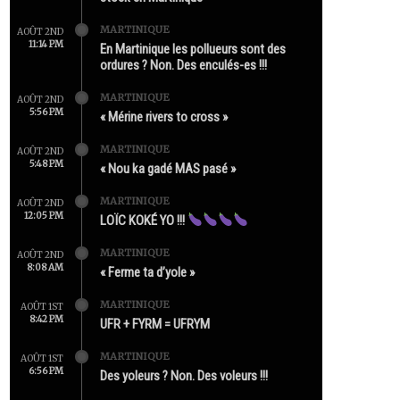
MARTINIQUE
AOÛT 2ND
11:14 PM
En Martinique les pollueurs sont des
ordures ? Non. Des enculés-es !!!
MARTINIQUE
AOÛT 2ND
5:56 PM
« Mérine rivers to cross »
MARTINIQUE
AOÛT 2ND
5:48 PM
« Nou ka gadé MAS pasé »
MARTINIQUE
AOÛT 2ND
12:05 PM
LOÏC KOKÉ YO !!!
MARTINIQUE
AOÛT 2ND
8:08 AM
« Ferme ta d’yole »
MARTINIQUE
AOÛT 1ST
8:42 PM
UFR + FYRM = UFRYM
MARTINIQUE
AOÛT 1ST
6:56 PM
Des yoleurs ? Non. Des voleurs !!!