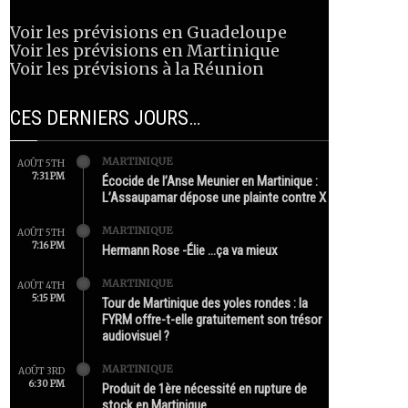
Voir les prévisions en Guadeloupe
Voir les prévisions en Martinique
Voir les prévisions à la Réunion
CES DERNIERS JOURS…
MARTINIQUE
AOÛT 5TH
7:31 PM
Écocide de l’Anse Meunier en Martinique :
L’Assaupamar dépose une plainte contre X
MARTINIQUE
AOÛT 5TH
7:16 PM
Hermann Rose -Élie …ça va mieux
MARTINIQUE
AOÛT 4TH
5:15 PM
Tour de Martinique des yoles rondes : la
FYRM offre-t-elle gratuitement son trésor
audiovisuel ?
MARTINIQUE
AOÛT 3RD
6:30 PM
Produit de 1ère nécessité en rupture de
stock en Martinique