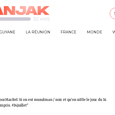
GUYANE
LA RÉUNION
FRANCE
MONDE
W
rMarBel: Si on est musulman / noir et qu'on siffle le jour du 14
ris. ‪#‎14juillet‬"