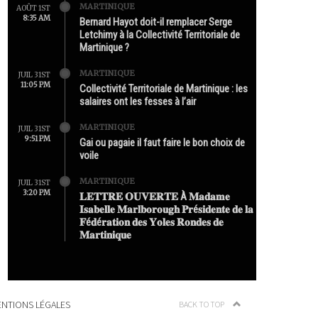
MARTINIQUE
AOÛT 1ST
8:35 AM
Bernard Hayot doit-il remplacer Serge
Letchimy à la Collectivité Territoriale de
Martinique ?
MARTINIQUE
JUIL 31ST
11:05 PM
Collectivité Territoriale de Martinique : les
salaires ont les fesses à l’air
MARTINIQUE
JUIL 31ST
9:51 PM
Gai ou pagaie il faut faire le bon choix de
voile
MARTINIQUE
JUIL 31ST
3:20 PM
𝐋𝐄𝐓𝐓𝐑𝐄 𝐎𝐔𝐕𝐄𝐑𝐓𝐄 À 𝐌𝐚𝐝𝐚𝐦𝐞
𝐈𝐬𝐚𝐛𝐞𝐥𝐥𝐞 𝐌𝐚𝐫𝐥𝐛𝐨𝐫𝐨𝐮𝐠𝐡 𝐏𝐫é𝐬𝐢𝐝𝐞𝐧𝐭𝐞 𝐝𝐞 𝐥𝐚
𝐅é𝐝é𝐫𝐚𝐭𝐢𝐨𝐧 𝐝𝐞𝐬 𝐘𝐨𝐥𝐞𝐬 𝐑𝐨𝐧𝐝𝐞𝐬 𝐝𝐞
𝐌𝐚𝐫𝐭𝐢𝐧𝐢𝐪𝐮𝐞
NTIONS LÉGALES
BACK TO TOP