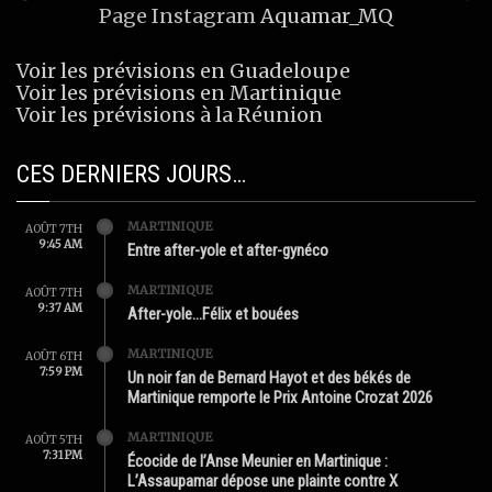
Page Instagram
Aquamar_MQ
Voir les prévisions en Guadeloupe
Voir les prévisions en Martinique
Voir les prévisions à la Réunion
CES DERNIERS JOURS…
MARTINIQUE
AOÛT 7TH
9:45 AM
Entre after-yole et after-gynéco
MARTINIQUE
AOÛT 7TH
9:37 AM
After-yole…Félix et bouées
MARTINIQUE
AOÛT 6TH
7:59 PM
Un noir fan de Bernard Hayot et des békés de
Martinique remporte le Prix Antoine Crozat 2026
MARTINIQUE
AOÛT 5TH
7:31 PM
Écocide de l’Anse Meunier en Martinique :
L’Assaupamar dépose une plainte contre X