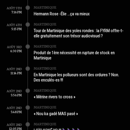
MARTINIQUE
AOÛT 5TH
7:16 PM
Hermann Rose -Élie …ça va mieux
MARTINIQUE
AOÛT 4TH
5:15 PM
Tour de Martinique des yoles rondes : la FYRM offre-t-
elle gratuitement son trésor audiovisuel ?
MARTINIQUE
AOÛT 3RD
6:30 PM
Produit de 1ère nécessité en rupture de stock en
Martinique
MARTINIQUE
AOÛT 2ND
11:14 PM
En Martinique les pollueurs sont des ordures ? Non.
Des enculés-es !!!
MARTINIQUE
AOÛT 2ND
5:56 PM
« Mérine rivers to cross »
MARTINIQUE
AOÛT 2ND
5:48 PM
« Nou ka gadé MAS pasé »
MARTINIQUE
AOÛT 2ND
12:05 PM