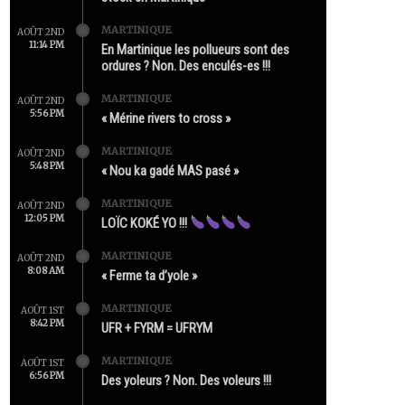
MARTINIQUE
AOÛT 2ND
11:14 PM
En Martinique les pollueurs sont des
ordures ? Non. Des enculés-es !!!
MARTINIQUE
AOÛT 2ND
5:56 PM
« Mérine rivers to cross »
MARTINIQUE
AOÛT 2ND
5:48 PM
« Nou ka gadé MAS pasé »
MARTINIQUE
AOÛT 2ND
12:05 PM
LOÏC KOKÉ YO !!!
MARTINIQUE
AOÛT 2ND
8:08 AM
« Ferme ta d’yole »
MARTINIQUE
AOÛT 1ST
8:42 PM
UFR + FYRM = UFRYM
MARTINIQUE
AOÛT 1ST
6:56 PM
Des yoleurs ? Non. Des voleurs !!!