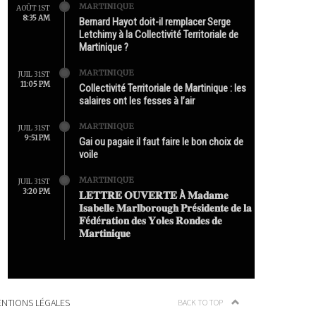
MARTINIQUE
AOÛT 1ST
8:35 AM
Bernard Hayot doit-il remplacer Serge
Letchimy à la Collectivité Territoriale de
Martinique ?
MARTINIQUE
JUIL 31ST
11:05 PM
Collectivité Territoriale de Martinique : les
salaires ont les fesses à l’air
MARTINIQUE
JUIL 31ST
9:51 PM
Gai ou pagaie il faut faire le bon choix de
voile
MARTINIQUE
JUIL 31ST
3:20 PM
𝐋𝐄𝐓𝐓𝐑𝐄 𝐎𝐔𝐕𝐄𝐑𝐓𝐄 À 𝐌𝐚𝐝𝐚𝐦𝐞
𝐈𝐬𝐚𝐛𝐞𝐥𝐥𝐞 𝐌𝐚𝐫𝐥𝐛𝐨𝐫𝐨𝐮𝐠𝐡 𝐏𝐫é𝐬𝐢𝐝𝐞𝐧𝐭𝐞 𝐝𝐞 𝐥𝐚
𝐅é𝐝é𝐫𝐚𝐭𝐢𝐨𝐧 𝐝𝐞𝐬 𝐘𝐨𝐥𝐞𝐬 𝐑𝐨𝐧𝐝𝐞𝐬 𝐝𝐞
𝐌𝐚𝐫𝐭𝐢𝐧𝐢𝐪𝐮𝐞
NTIONS LÉGALES
BACK TO TOP