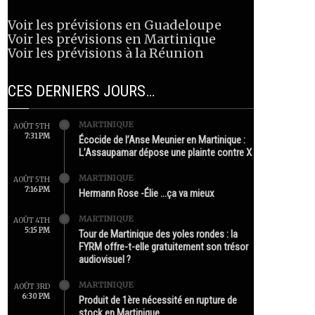
Voir les prévisions en Guadeloupe
Voir les prévisions en Martinique
Voir les prévisions à la Réunion
CES DERNIERS JOURS…
MARTINIQUE
AOÛT 5TH
7:31 PM
Écocide de l’Anse Meunier en Martinique :
L’Assaupamar dépose une plainte contre X
MARTINIQUE
AOÛT 5TH
7:16 PM
Hermann Rose -Élie …ça va mieux
MARTINIQUE
AOÛT 4TH
5:15 PM
Tour de Martinique des yoles rondes : la
FYRM offre-t-elle gratuitement son trésor
audiovisuel ?
MARTINIQUE
AOÛT 3RD
6:30 PM
Produit de 1ère nécessité en rupture de
stock en Martinique