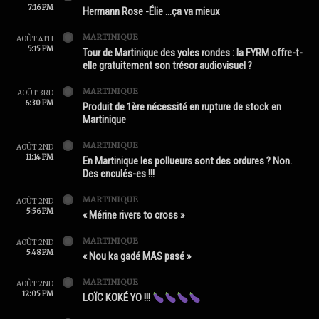
7:16 PM
Hermann Rose -Élie …ça va mieux
MARTINIQUE
AOÛT 4TH
5:15 PM
Tour de Martinique des yoles rondes : la FYRM offre-t-
elle gratuitement son trésor audiovisuel ?
MARTINIQUE
AOÛT 3RD
6:30 PM
Produit de 1ère nécessité en rupture de stock en
Martinique
MARTINIQUE
AOÛT 2ND
11:14 PM
En Martinique les pollueurs sont des ordures ? Non.
Des enculés-es !!!
MARTINIQUE
AOÛT 2ND
5:56 PM
« Mérine rivers to cross »
MARTINIQUE
AOÛT 2ND
5:48 PM
« Nou ka gadé MAS pasé »
MARTINIQUE
AOÛT 2ND
12:05 PM
LOÏC KOKÉ YO !!!