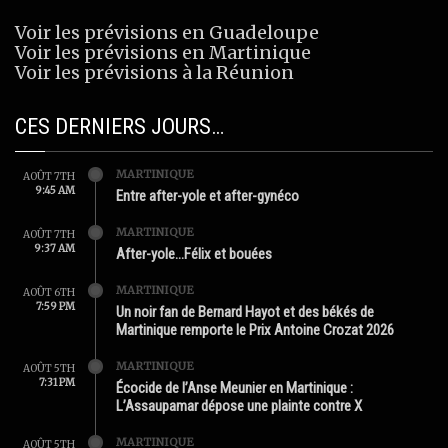
Voir les prévisions en Guadeloupe
Voir les prévisions en Martinique
Voir les prévisions à la Réunion
CES DERNIERS JOURS…
MARTINIQUE
AOÛT 7TH
9:45 AM
Entre after-yole et after-gynéco
MARTINIQUE
AOÛT 7TH
9:37 AM
After-yole…Félix et bouées
MARTINIQUE
AOÛT 6TH
7:59 PM
Un noir fan de Bernard Hayot et des békés de
Martinique remporte le Prix Antoine Crozat 2026
MARTINIQUE
AOÛT 5TH
7:31 PM
Écocide de l’Anse Meunier en Martinique :
L’Assaupamar dépose une plainte contre X
MARTINIQUE
AOÛT 5TH