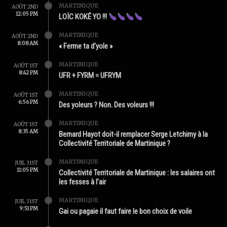
MARTINIQUE
AOÛT 2ND
12:05 PM
LOÏC KOKÉ YO !!!
MARTINIQUE
AOÛT 2ND
8:08 AM
« Ferme ta d’yole »
MARTINIQUE
AOÛT 1ST
8:42 PM
UFR + FYRM = UFRYM
MARTINIQUE
AOÛT 1ST
6:56 PM
Des yoleurs ? Non. Des voleurs !!!
MARTINIQUE
AOÛT 1ST
8:35 AM
Bernard Hayot doit-il remplacer Serge Letchimy à la
Collectivité Territoriale de Martinique ?
MARTINIQUE
JUIL 31ST
11:05 PM
Collectivité Territoriale de Martinique : les salaires ont
les fesses à l’air
MARTINIQUE
JUIL 31ST
9:51 PM
Gai ou pagaie il faut faire le bon choix de voile