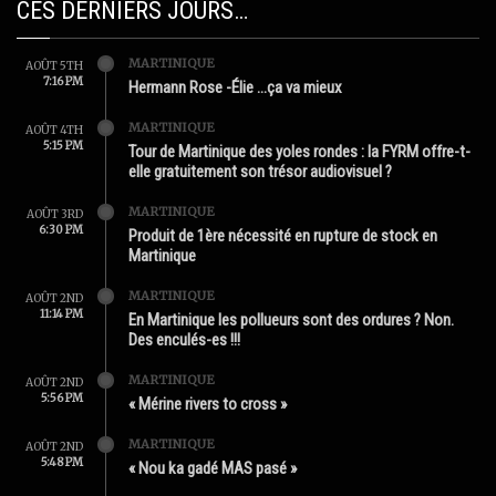
CES DERNIERS JOURS…
MARTINIQUE
AOÛT 5TH
7:16 PM
Hermann Rose -Élie …ça va mieux
MARTINIQUE
AOÛT 4TH
5:15 PM
Tour de Martinique des yoles rondes : la FYRM offre-t-
elle gratuitement son trésor audiovisuel ?
MARTINIQUE
AOÛT 3RD
6:30 PM
Produit de 1ère nécessité en rupture de stock en
Martinique
MARTINIQUE
AOÛT 2ND
11:14 PM
En Martinique les pollueurs sont des ordures ? Non.
Des enculés-es !!!
MARTINIQUE
AOÛT 2ND
5:56 PM
« Mérine rivers to cross »
MARTINIQUE
AOÛT 2ND
5:48 PM
« Nou ka gadé MAS pasé »