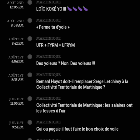
MARTINIQUE
AOÛT 2ND
12:05 PM
LOÏC KOKÉ YO !!!
MARTINIQUE
AOÛT 2ND
8:08 AM
« Ferme ta d’yole »
MARTINIQUE
AOÛT 1ST
8:42 PM
UFR + FYRM = UFRYM
MARTINIQUE
AOÛT 1ST
6:56 PM
Des yoleurs ? Non. Des voleurs !!!
MARTINIQUE
AOÛT 1ST
8:35 AM
Bernard Hayot doit-il remplacer Serge Letchimy à la
Collectivité Territoriale de Martinique ?
MARTINIQUE
JUIL 31ST
11:05 PM
Collectivité Territoriale de Martinique : les salaires ont
les fesses à l’air
MARTINIQUE
JUIL 31ST
9:51 PM
Gai ou pagaie il faut faire le bon choix de voile