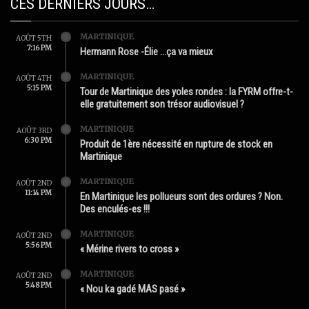
CES DERNIERS JOURS…
MARTINIQUE
AOÛT 5TH
7:16 PM
Hermann Rose -Élie …ça va mieux
MARTINIQUE
AOÛT 4TH
5:15 PM
Tour de Martinique des yoles rondes : la FYRM offre-t-
elle gratuitement son trésor audiovisuel ?
MARTINIQUE
AOÛT 3RD
6:30 PM
Produit de 1ère nécessité en rupture de stock en
Martinique
MARTINIQUE
AOÛT 2ND
11:14 PM
En Martinique les pollueurs sont des ordures ? Non.
Des enculés-es !!!
MARTINIQUE
AOÛT 2ND
5:56 PM
« Mérine rivers to cross »
MARTINIQUE
AOÛT 2ND
5:48 PM
« Nou ka gadé MAS pasé »