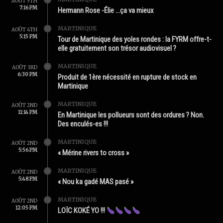
AOÛT 5TH
7:16 PM
Hermann Rose -Élie …ça va mieux
MARTINIQUE
AOÛT 4TH
5:15 PM
Tour de Martinique des yoles rondes : la FYRM offre-t-
elle gratuitement son trésor audiovisuel ?
MARTINIQUE
AOÛT 3RD
6:30 PM
Produit de 1ère nécessité en rupture de stock en
Martinique
MARTINIQUE
AOÛT 2ND
11:14 PM
En Martinique les pollueurs sont des ordures ? Non.
Des enculés-es !!!
MARTINIQUE
AOÛT 2ND
5:56 PM
« Mérine rivers to cross »
MARTINIQUE
AOÛT 2ND
5:48 PM
« Nou ka gadé MAS pasé »
MARTINIQUE
AOÛT 2ND
12:05 PM
LOÏC KOKÉ YO !!!