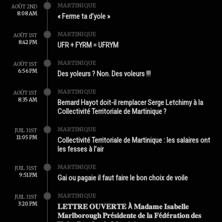
MARTINIQUE
AOÛT 2ND
8:08 AM
« Ferme ta d’yole »
MARTINIQUE
AOÛT 1ST
8:42 PM
UFR + FYRM = UFRYM
MARTINIQUE
AOÛT 1ST
6:56 PM
Des yoleurs ? Non. Des voleurs !!!
MARTINIQUE
AOÛT 1ST
8:35 AM
Bernard Hayot doit-il remplacer Serge Letchimy à la
Collectivité Territoriale de Martinique ?
MARTINIQUE
JUIL 31ST
11:05 PM
Collectivité Territoriale de Martinique : les salaires ont
les fesses à l’air
MARTINIQUE
JUIL 31ST
9:51 PM
Gai ou pagaie il faut faire le bon choix de voile
MARTINIQUE
JUIL 31ST
3:20 PM
𝐋𝐄𝐓𝐓𝐑𝐄 𝐎𝐔𝐕𝐄𝐑𝐓𝐄 À 𝐌𝐚𝐝𝐚𝐦𝐞 𝐈𝐬𝐚𝐛𝐞𝐥𝐥𝐞
𝐌𝐚𝐫𝐥𝐛𝐨𝐫𝐨𝐮𝐠𝐡 𝐏𝐫é𝐬𝐢𝐝𝐞𝐧𝐭𝐞 𝐝𝐞 𝐥𝐚 𝐅é𝐝é𝐫𝐚𝐭𝐢𝐨𝐧 𝐝𝐞𝐬