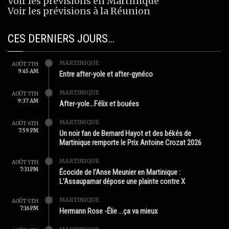
Voir les prévisions en Martinique
Voir les prévisions à la Réunion
CES DERNIERS JOURS…
MARTINIQUE
AOÛT 7TH
9:45 AM
Entre after-yole et after-gynéco
MARTINIQUE
AOÛT 7TH
9:37 AM
After-yole…Félix et bouées
MARTINIQUE
AOÛT 6TH
7:59 PM
Un noir fan de Bernard Hayot et des békés de
Martinique remporte le Prix Antoine Crozat 2026
MARTINIQUE
AOÛT 5TH
7:31 PM
Écocide de l’Anse Meunier en Martinique :
L’Assaupamar dépose une plainte contre X
MARTINIQUE
AOÛT 5TH
7:16 PM
Hermann Rose -Élie …ça va mieux