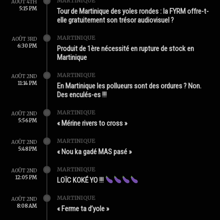
MARTINIQUE
AOÛT 4TH
5:15 PM
Tour de Martinique des yoles rondes : la FYRM offre-t-
elle gratuitement son trésor audiovisuel ?
MARTINIQUE
AOÛT 3RD
6:30 PM
Produit de 1ère nécessité en rupture de stock en
Martinique
MARTINIQUE
AOÛT 2ND
11:14 PM
En Martinique les pollueurs sont des ordures ? Non.
Des enculés-es !!!
MARTINIQUE
AOÛT 2ND
5:56 PM
« Mérine rivers to cross »
MARTINIQUE
AOÛT 2ND
5:48 PM
« Nou ka gadé MAS pasé »
MARTINIQUE
AOÛT 2ND
12:05 PM
LOÏC KOKÉ YO !!!
MARTINIQUE
AOÛT 2ND
8:08 AM
« Ferme ta d’yole »