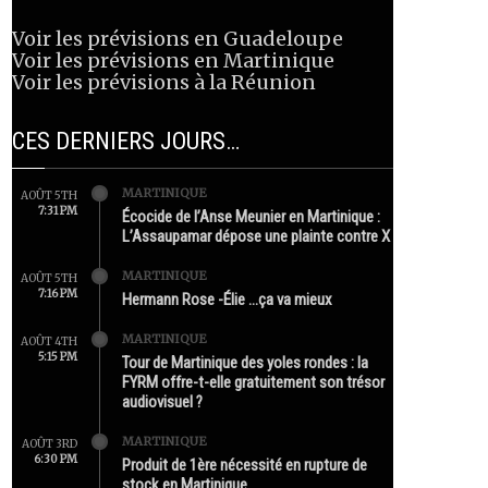
Voir les prévisions en Guadeloupe
Voir les prévisions en Martinique
Voir les prévisions à la Réunion
CES DERNIERS JOURS…
MARTINIQUE
AOÛT 5TH
7:31 PM
Écocide de l’Anse Meunier en Martinique :
L’Assaupamar dépose une plainte contre X
MARTINIQUE
AOÛT 5TH
7:16 PM
Hermann Rose -Élie …ça va mieux
MARTINIQUE
AOÛT 4TH
5:15 PM
Tour de Martinique des yoles rondes : la
FYRM offre-t-elle gratuitement son trésor
audiovisuel ?
MARTINIQUE
AOÛT 3RD
6:30 PM
Produit de 1ère nécessité en rupture de
stock en Martinique