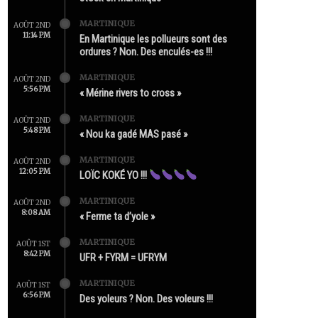
MARTINIQUE
AOÛT 2ND
11:14 PM
En Martinique les pollueurs sont des
ordures ? Non. Des enculés-es !!!
MARTINIQUE
AOÛT 2ND
5:56 PM
« Mérine rivers to cross »
MARTINIQUE
AOÛT 2ND
5:48 PM
« Nou ka gadé MAS pasé »
MARTINIQUE
AOÛT 2ND
12:05 PM
LOÏC KOKÉ YO !!!
MARTINIQUE
AOÛT 2ND
8:08 AM
« Ferme ta d’yole »
MARTINIQUE
AOÛT 1ST
8:42 PM
UFR + FYRM = UFRYM
MARTINIQUE
AOÛT 1ST
6:56 PM
Des yoleurs ? Non. Des voleurs !!!