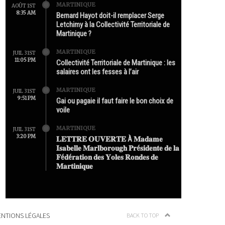
MARTINIQUE
AOÛT 1ST
8:35 AM
Bernard Hayot doit-il remplacer Serge
Letchimy à la Collectivité Territoriale de
Martinique ?
MARTINIQUE
JUIL 31ST
11:05 PM
Collectivité Territoriale de Martinique : les
salaires ont les fesses à l’air
MARTINIQUE
JUIL 31ST
9:51 PM
Gai ou pagaie il faut faire le bon choix de
voile
MARTINIQUE
JUIL 31ST
3:20 PM
𝐋𝐄𝐓𝐓𝐑𝐄 𝐎𝐔𝐕𝐄𝐑𝐓𝐄 À 𝐌𝐚𝐝𝐚𝐦𝐞
𝐈𝐬𝐚𝐛𝐞𝐥𝐥𝐞 𝐌𝐚𝐫𝐥𝐛𝐨𝐫𝐨𝐮𝐠𝐡 𝐏𝐫é𝐬𝐢𝐝𝐞𝐧𝐭𝐞 𝐝𝐞 𝐥𝐚
𝐅é𝐝é𝐫𝐚𝐭𝐢𝐨𝐧 𝐝𝐞𝐬 𝐘𝐨𝐥𝐞𝐬 𝐑𝐨𝐧𝐝𝐞𝐬 𝐝𝐞
𝐌𝐚𝐫𝐭𝐢𝐧𝐢𝐪𝐮𝐞
NTIONS LÉGALES
BACK TO TOP