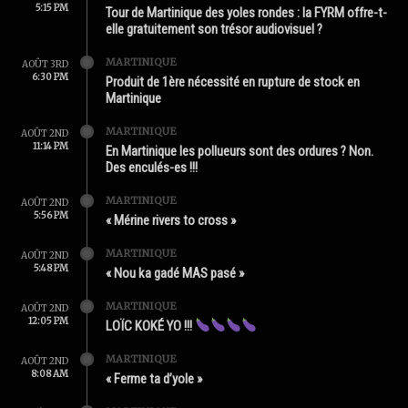
5:15 PM
Tour de Martinique des yoles rondes : la FYRM offre-t-
elle gratuitement son trésor audiovisuel ?
MARTINIQUE
AOÛT 3RD
6:30 PM
Produit de 1ère nécessité en rupture de stock en
Martinique
MARTINIQUE
AOÛT 2ND
11:14 PM
En Martinique les pollueurs sont des ordures ? Non.
Des enculés-es !!!
MARTINIQUE
AOÛT 2ND
5:56 PM
« Mérine rivers to cross »
MARTINIQUE
AOÛT 2ND
5:48 PM
« Nou ka gadé MAS pasé »
MARTINIQUE
AOÛT 2ND
12:05 PM
LOÏC KOKÉ YO !!!
MARTINIQUE
AOÛT 2ND
8:08 AM
« Ferme ta d’yole »