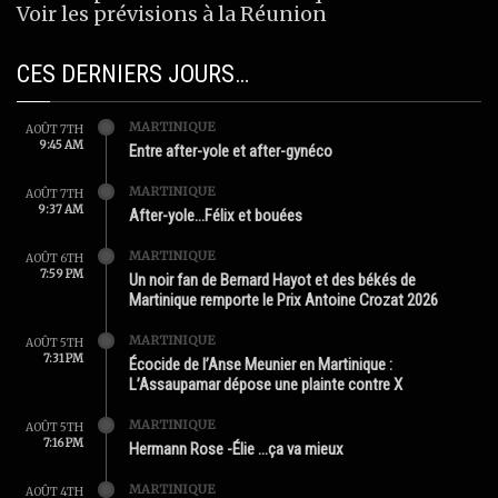
Voir les prévisions à la Réunion
CES DERNIERS JOURS…
MARTINIQUE
AOÛT 7TH
9:45 AM
Entre after-yole et after-gynéco
MARTINIQUE
AOÛT 7TH
9:37 AM
After-yole…Félix et bouées
MARTINIQUE
AOÛT 6TH
7:59 PM
Un noir fan de Bernard Hayot et des békés de
Martinique remporte le Prix Antoine Crozat 2026
MARTINIQUE
AOÛT 5TH
7:31 PM
Écocide de l’Anse Meunier en Martinique :
L’Assaupamar dépose une plainte contre X
MARTINIQUE
AOÛT 5TH
7:16 PM
Hermann Rose -Élie …ça va mieux
MARTINIQUE
AOÛT 4TH