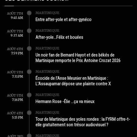
MARTINIQUE
AOÛT 7TH
9:45 AM
Entre after-yole et after-gynéco
MARTINIQUE
AOÛT 7TH
9:37 AM
After-yole…Félix et bouées
MARTINIQUE
AOÛT 6TH
7:59 PM
Un noir fan de Bernard Hayot et des békés de
Martinique remporte le Prix Antoine Crozat 2026
MARTINIQUE
AOÛT 5TH
7:31 PM
Écocide de l’Anse Meunier en Martinique :
L’Assaupamar dépose une plainte contre X
MARTINIQUE
AOÛT 5TH
7:16 PM
Hermann Rose -Élie …ça va mieux
MARTINIQUE
AOÛT 4TH
5:15 PM
Tour de Martinique des yoles rondes : la FYRM offre-t-
elle gratuitement son trésor audiovisuel ?
MARTINIQUE
AOÛT 3RD