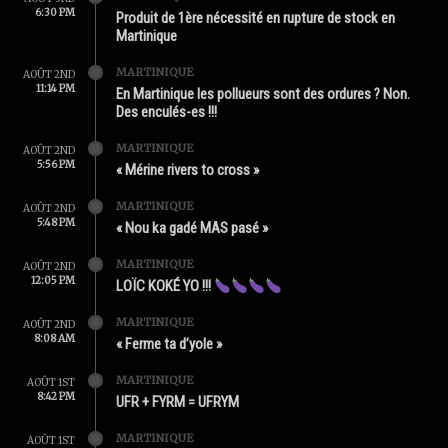
6:30 PM
Produit de 1ère nécessité en rupture de stock en
Martinique
MARTINIQUE
AOÛT 2ND
11:14 PM
En Martinique les pollueurs sont des ordures ? Non.
Des enculés-es !!!
MARTINIQUE
AOÛT 2ND
5:56 PM
« Mérine rivers to cross »
MARTINIQUE
AOÛT 2ND
5:48 PM
« Nou ka gadé MAS pasé »
MARTINIQUE
AOÛT 2ND
12:05 PM
LOÏC KOKÉ YO !!!
MARTINIQUE
AOÛT 2ND
8:08 AM
« Ferme ta d’yole »
MARTINIQUE
AOÛT 1ST
8:42 PM
UFR + FYRM = UFRYM
MARTINIQUE
AOÛT 1ST