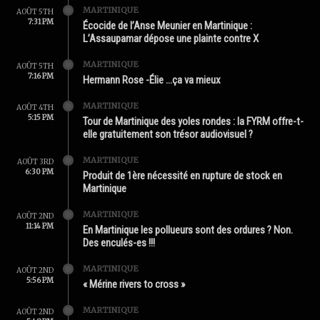
MARTINIQUE
AOÛT 5TH
7:31 PM
Écocide de l’Anse Meunier en Martinique :
L’Assaupamar dépose une plainte contre X
MARTINIQUE
AOÛT 5TH
7:16 PM
Hermann Rose -Élie …ça va mieux
MARTINIQUE
AOÛT 4TH
5:15 PM
Tour de Martinique des yoles rondes : la FYRM offre-t-
elle gratuitement son trésor audiovisuel ?
MARTINIQUE
AOÛT 3RD
6:30 PM
Produit de 1ère nécessité en rupture de stock en
Martinique
MARTINIQUE
AOÛT 2ND
11:14 PM
En Martinique les pollueurs sont des ordures ? Non.
Des enculés-es !!!
MARTINIQUE
AOÛT 2ND
5:56 PM
« Mérine rivers to cross »
MARTINIQUE
AOÛT 2ND