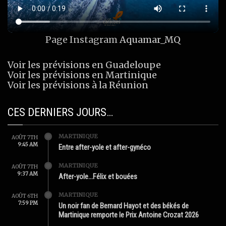
Page Instagram
Aquamar_MQ
Voir les prévisions en Guadeloupe
Voir les prévisions en Martinique
Voir les prévisions à la Réunion
CES DERNIERS JOURS…
MARTINIQUE
AOÛT 7TH
9:45 AM
Entre after-yole et after-gynéco
MARTINIQUE
AOÛT 7TH
9:37 AM
After-yole…Félix et bouées
MARTINIQUE
AOÛT 6TH
7:59 PM
Un noir fan de Bernard Hayot et des békés de
Martinique remporte le Prix Antoine Crozat 2026