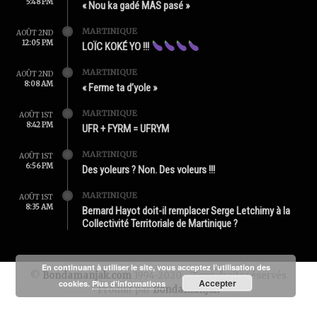
5:48 PM
« Nou ka gadé MAS pasé »
MARTINIQUE
AOÛT 2ND
12:05 PM
LOÏC KOKÉ YO !!!
MARTINIQUE
AOÛT 2ND
8:08 AM
« Ferme ta d’yole »
MARTINIQUE
AOÛT 1ST
8:42 PM
UFR + FYRM = UFRYM
MARTINIQUE
AOÛT 1ST
6:56 PM
Des yoleurs ? Non. Des voleurs !!!
MARTINIQUE
AOÛT 1ST
8:35 AM
Bernard Hayot doit-il remplacer Serge Letchimy à la
Collectivité Territoriale de Martinique ?
En continuant à utiliser le site, vous acceptez l’utilisation des
©
Bondamanjak.com
1994-2020 - Tous droits réservés
Accepter
cookies.
Plus d’informations
Produit par
Bondamanjak