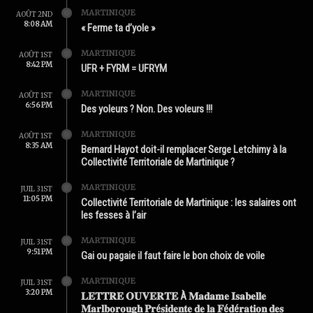
MARTINIQUE
AOÛT 2ND
8:08 AM
« Ferme ta d’yole »
MARTINIQUE
AOÛT 1ST
8:42 PM
UFR + FYRM = UFRYM
MARTINIQUE
AOÛT 1ST
6:56 PM
Des yoleurs ? Non. Des voleurs !!!
MARTINIQUE
AOÛT 1ST
8:35 AM
Bernard Hayot doit-il remplacer Serge Letchimy à la
Collectivité Territoriale de Martinique ?
MARTINIQUE
JUIL 31ST
11:05 PM
Collectivité Territoriale de Martinique : les salaires ont
les fesses à l’air
MARTINIQUE
JUIL 31ST
9:51 PM
Gai ou pagaie il faut faire le bon choix de voile
MARTINIQUE
JUIL 31ST
3:20 PM
𝐋𝐄𝐓𝐓𝐑𝐄 𝐎𝐔𝐕𝐄𝐑𝐓𝐄 À 𝐌𝐚𝐝𝐚𝐦𝐞 𝐈𝐬𝐚𝐛𝐞𝐥𝐥𝐞
𝐌𝐚𝐫𝐥𝐛𝐨𝐫𝐨𝐮𝐠𝐡 𝐏𝐫é𝐬𝐢𝐝𝐞𝐧𝐭𝐞 𝐝𝐞 𝐥𝐚 𝐅é𝐝é𝐫𝐚𝐭𝐢𝐨𝐧 𝐝𝐞𝐬