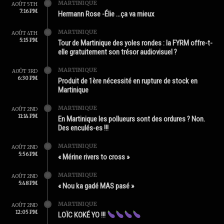
MARTINIQUE
AOÛT 5TH
7:16 PM
Hermann Rose -Élie …ça va mieux
MARTINIQUE
AOÛT 4TH
5:15 PM
Tour de Martinique des yoles rondes : la FYRM offre-t-
elle gratuitement son trésor audiovisuel ?
MARTINIQUE
AOÛT 3RD
6:30 PM
Produit de 1ère nécessité en rupture de stock en
Martinique
MARTINIQUE
AOÛT 2ND
11:14 PM
En Martinique les pollueurs sont des ordures ? Non.
Des enculés-es !!!
MARTINIQUE
AOÛT 2ND
5:56 PM
« Mérine rivers to cross »
MARTINIQUE
AOÛT 2ND
5:48 PM
« Nou ka gadé MAS pasé »
MARTINIQUE
AOÛT 2ND
12:05 PM
LOÏC KOKÉ YO !!!