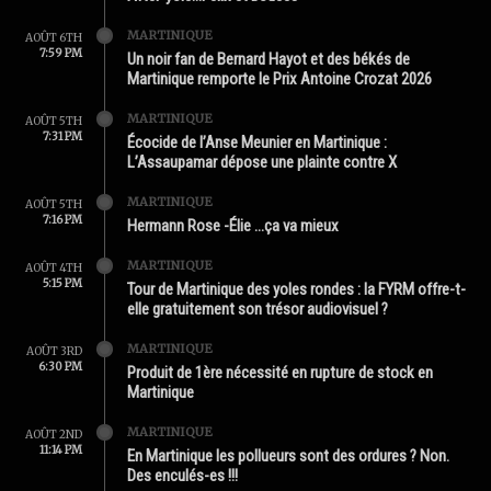
MARTINIQUE
AOÛT 6TH
7:59 PM
Un noir fan de Bernard Hayot et des békés de
Martinique remporte le Prix Antoine Crozat 2026
MARTINIQUE
AOÛT 5TH
7:31 PM
Écocide de l’Anse Meunier en Martinique :
L’Assaupamar dépose une plainte contre X
MARTINIQUE
AOÛT 5TH
7:16 PM
Hermann Rose -Élie …ça va mieux
MARTINIQUE
AOÛT 4TH
5:15 PM
Tour de Martinique des yoles rondes : la FYRM offre-t-
elle gratuitement son trésor audiovisuel ?
MARTINIQUE
AOÛT 3RD
6:30 PM
Produit de 1ère nécessité en rupture de stock en
Martinique
MARTINIQUE
AOÛT 2ND
11:14 PM
En Martinique les pollueurs sont des ordures ? Non.
Des enculés-es !!!