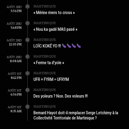
MARTINIQUE
AOÛT 2ND
5:56 PM
« Mérine rivers to cross »
MARTINIQUE
AOÛT 2ND
5:48 PM
« Nou ka gadé MAS pasé »
MARTINIQUE
AOÛT 2ND
12:05 PM
LOÏC KOKÉ YO !!!
MARTINIQUE
AOÛT 2ND
8:08 AM
« Ferme ta d’yole »
MARTINIQUE
AOÛT 1ST
8:42 PM
UFR + FYRM = UFRYM
MARTINIQUE
AOÛT 1ST
6:56 PM
Des yoleurs ? Non. Des voleurs !!!
MARTINIQUE
AOÛT 1ST
8:35 AM
Bernard Hayot doit-il remplacer Serge Letchimy à la
Collectivité Territoriale de Martinique ?