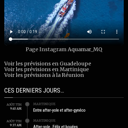
Page Instagram
Aquamar_MQ
Voir les prévisions en Guadeloupe
Voir les prévisions en Martinique
Voir les prévisions à la Réunion
CES DERNIERS JOURS…
MARTINIQUE
AOÛT 7TH
9:45 AM
Entre after-yole et after-gynéco
MARTINIQUE
AOÛT 7TH
9:37 AM
After-yole…Félix et bouées