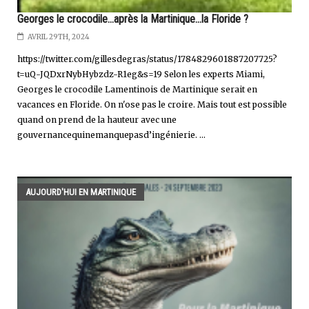
Georges le crocodile...après la Martinique...la Floride ?
AVRIL 29TH, 2024
https://twitter.com/gillesdegras/status/1784829601887207725?
t=uQ-JQDxrNybHybzdz-R1eg&s=19 Selon les experts Miami,
Georges le crocodile Lamentinois de Martinique serait en
vacances en Floride. On n'ose pas le croire. Mais tout est possible
quand on prend de la hauteur avec une
gouvernancequinemanquepasd’ingénierie. ...
AUJOURD'HUI EN MARTINIQUE