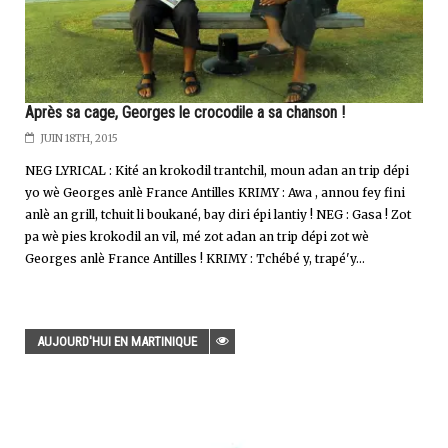
Après sa cage, Georges le crocodile a sa chanson !
JUIN 18TH, 2015
NEG LYRICAL : Kité an krokodil trantchil, moun adan an trip dépi
yo wè Georges anlè France Antilles KRIMY : Awa , annou fey fini
anlè an grill, tchuit li boukané, bay diri épi lantiy ! NEG : Gasa ! Zot
pa wè pies krokodil an vil, mé zot adan an trip dépi zot wè
Georges anlè France Antilles ! KRIMY : Tchébé y, trapé'y...
AUJOURD'HUI EN MARTINIQUE