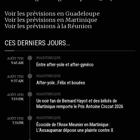
Voir les prévisions en Guadeloupe
Voir les prévisions en Martinique
Voir les prévisions à la Réunion
CES DERNIERS JOURS…
MARTINIQUE
AOÛT 7TH
9:45 AM
Entre after-yole et after-gynéco
MARTINIQUE
AOÛT 7TH
9:37 AM
After-yole…Félix et bouées
MARTINIQUE
AOÛT 6TH
7:59 PM
Un noir fan de Bernard Hayot et des békés de
Martinique remporte le Prix Antoine Crozat 2026
MARTINIQUE
AOÛT 5TH
7:31 PM
Écocide de l’Anse Meunier en Martinique :
L’Assaupamar dépose une plainte contre X