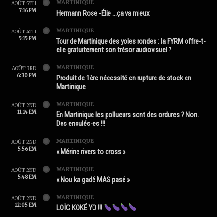
MARTINIQUE
AOÛT 5TH
7:16 PM
Hermann Rose -Élie …ça va mieux
MARTINIQUE
AOÛT 4TH
5:15 PM
Tour de Martinique des yoles rondes : la FYRM offre-t-
elle gratuitement son trésor audiovisuel ?
MARTINIQUE
AOÛT 3RD
6:30 PM
Produit de 1ère nécessité en rupture de stock en
Martinique
MARTINIQUE
AOÛT 2ND
11:14 PM
En Martinique les pollueurs sont des ordures ? Non.
Des enculés-es !!!
MARTINIQUE
AOÛT 2ND
5:56 PM
« Mérine rivers to cross »
MARTINIQUE
AOÛT 2ND
5:48 PM
« Nou ka gadé MAS pasé »
MARTINIQUE
AOÛT 2ND
12:05 PM
LOÏC KOKÉ YO !!!