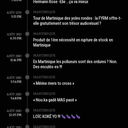
7:16 PM
Hermann Rose -Élie …ça va mieux
MARTINIQUE
AOÛT 4TH
5:15 PM
Tour de Martinique des yoles rondes : la FYRM offre-t-
elle gratuitement son trésor audiovisuel ?
MARTINIQUE
AOÛT 3RD
6:30 PM
Produit de 1ère nécessité en rupture de stock en
Martinique
MARTINIQUE
AOÛT 2ND
11:14 PM
En Martinique les pollueurs sont des ordures ? Non.
Des enculés-es !!!
MARTINIQUE
AOÛT 2ND
5:56 PM
« Mérine rivers to cross »
MARTINIQUE
AOÛT 2ND
5:48 PM
« Nou ka gadé MAS pasé »
MARTINIQUE
AOÛT 2ND
12:05 PM
LOÏC KOKÉ YO !!!
MARTINIQUE
AOÛT 2ND