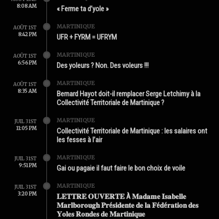
8:08 AM
« Ferme ta d’yole »
MARTINIQUE
AOÛT 1ST
8:42 PM
UFR + FYRM = UFRYM
MARTINIQUE
AOÛT 1ST
6:56 PM
Des yoleurs ? Non. Des voleurs !!!
MARTINIQUE
AOÛT 1ST
8:35 AM
Bernard Hayot doit-il remplacer Serge Letchimy à la
Collectivité Territoriale de Martinique ?
MARTINIQUE
JUIL 31ST
11:05 PM
Collectivité Territoriale de Martinique : les salaires ont
les fesses à l’air
MARTINIQUE
JUIL 31ST
9:51 PM
Gai ou pagaie il faut faire le bon choix de voile
MARTINIQUE
JUIL 31ST
3:20 PM
𝐋𝐄𝐓𝐓𝐑𝐄 𝐎𝐔𝐕𝐄𝐑𝐓𝐄 À 𝐌𝐚𝐝𝐚𝐦𝐞 𝐈𝐬𝐚𝐛𝐞𝐥𝐥𝐞
𝐌𝐚𝐫𝐥𝐛𝐨𝐫𝐨𝐮𝐠𝐡 𝐏𝐫é𝐬𝐢𝐝𝐞𝐧𝐭𝐞 𝐝𝐞 𝐥𝐚 𝐅é𝐝é𝐫𝐚𝐭𝐢𝐨𝐧 𝐝𝐞𝐬
𝐘𝐨𝐥𝐞𝐬 𝐑𝐨𝐧𝐝𝐞𝐬 𝐝𝐞 𝐌𝐚𝐫𝐭𝐢𝐧𝐢𝐪𝐮𝐞