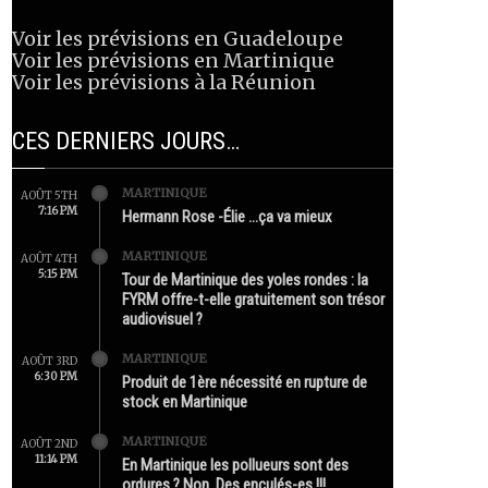
Voir les prévisions en Guadeloupe
Voir les prévisions en Martinique
Voir les prévisions à la Réunion
CES DERNIERS JOURS…
MARTINIQUE
AOÛT 5TH
7:16 PM
Hermann Rose -Élie …ça va mieux
MARTINIQUE
AOÛT 4TH
5:15 PM
Tour de Martinique des yoles rondes : la
FYRM offre-t-elle gratuitement son trésor
audiovisuel ?
MARTINIQUE
AOÛT 3RD
6:30 PM
Produit de 1ère nécessité en rupture de
stock en Martinique
MARTINIQUE
AOÛT 2ND
11:14 PM
En Martinique les pollueurs sont des
ordures ? Non. Des enculés-es !!!