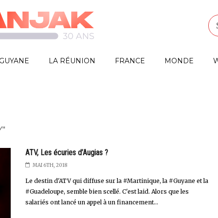
GUYANE
LA RÉUNION
FRANCE
MONDE
W
Y"
ATV, Les écuries d’Augias ?
MAI 6TH, 2018
Le destin d'ATV qui diffuse sur la #Martinique, la #Guyane et la
#Guadeloupe, semble bien scellé. C'est laid. Alors que les
salariés ont lancé un appel à un financement...