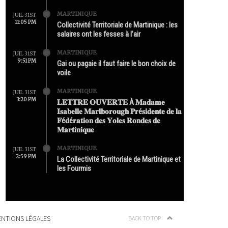
MARTINIQUE
JUIL 31ST
11:05 PM
Collectivité Territoriale de Martinique : les
salaires ont les fesses à l’air
MARTINIQUE
JUIL 31ST
9:51 PM
Gai ou pagaie il faut faire le bon choix de
voile
MARTINIQUE
JUIL 31ST
3:20 PM
𝐋𝐄𝐓𝐓𝐑𝐄 𝐎𝐔𝐕𝐄𝐑𝐓𝐄 À 𝐌𝐚𝐝𝐚𝐦𝐞
𝐈𝐬𝐚𝐛𝐞𝐥𝐥𝐞 𝐌𝐚𝐫𝐥𝐛𝐨𝐫𝐨𝐮𝐠𝐡 𝐏𝐫é𝐬𝐢𝐝𝐞𝐧𝐭𝐞 𝐝𝐞 𝐥𝐚
𝐅é𝐝é𝐫𝐚𝐭𝐢𝐨𝐧 𝐝𝐞𝐬 𝐘𝐨𝐥𝐞𝐬 𝐑𝐨𝐧𝐝𝐞𝐬 𝐝𝐞
𝐌𝐚𝐫𝐭𝐢𝐧𝐢𝐪𝐮𝐞
MARTINIQUE
JUIL 31ST
2:59 PM
La Collectivité Territoriale de Martinique et
les Fourmis
NTIONS LÉGALES
BACK TO TOP