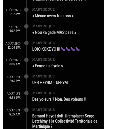
MARTINIQUE
AOÛT 2ND
5:56 PM
« Mérine rivers to cross »
MARTINIQUE
AOÛT 2ND
5:48 PM
« Nou ka gadé MAS pasé »
MARTINIQUE
AOÛT 2ND
12:05 PM
LOÏC KOKÉ YO !!!
MARTINIQUE
AOÛT 2ND
8:08 AM
« Ferme ta d’yole »
MARTINIQUE
AOÛT 1ST
8:42 PM
UFR + FYRM = UFRYM
MARTINIQUE
AOÛT 1ST
6:56 PM
Des yoleurs ? Non. Des voleurs !!!
MARTINIQUE
AOÛT 1ST
8:35 AM
Bernard Hayot doit-il remplacer Serge
Letchimy à la Collectivité Territoriale de
Martinique ?