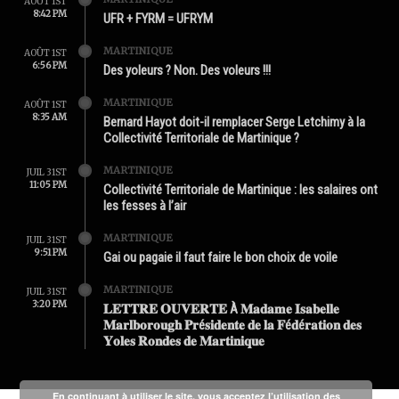
AOÛT 1ST
8:42 PM
UFR + FYRM = UFRYM
MARTINIQUE
AOÛT 1ST
6:56 PM
Des yoleurs ? Non. Des voleurs !!!
MARTINIQUE
AOÛT 1ST
8:35 AM
Bernard Hayot doit-il remplacer Serge Letchimy à la
Collectivité Territoriale de Martinique ?
MARTINIQUE
JUIL 31ST
11:05 PM
Collectivité Territoriale de Martinique : les salaires ont
les fesses à l’air
MARTINIQUE
JUIL 31ST
9:51 PM
Gai ou pagaie il faut faire le bon choix de voile
MARTINIQUE
JUIL 31ST
3:20 PM
𝐋𝐄𝐓𝐓𝐑𝐄 𝐎𝐔𝐕𝐄𝐑𝐓𝐄 À 𝐌𝐚𝐝𝐚𝐦𝐞 𝐈𝐬𝐚𝐛𝐞𝐥𝐥𝐞
𝐌𝐚𝐫𝐥𝐛𝐨𝐫𝐨𝐮𝐠𝐡 𝐏𝐫é𝐬𝐢𝐝𝐞𝐧𝐭𝐞 𝐝𝐞 𝐥𝐚 𝐅é𝐝é𝐫𝐚𝐭𝐢𝐨𝐧 𝐝𝐞𝐬
𝐘𝐨𝐥𝐞𝐬 𝐑𝐨𝐧𝐝𝐞𝐬 𝐝𝐞 𝐌𝐚𝐫𝐭𝐢𝐧𝐢𝐪𝐮𝐞
En continuant à utiliser le site, vous acceptez l’utilisation des