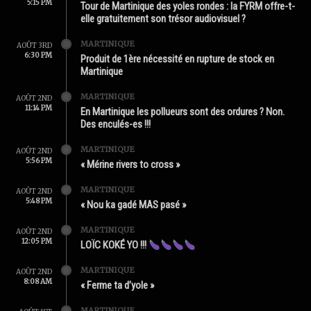
5:15 PM
Tour de Martinique des yoles rondes : la FYRM offre-t-
elle gratuitement son trésor audiovisuel ?
MARTINIQUE
AOÛT 3RD
6:30 PM
Produit de 1ère nécessité en rupture de stock en
Martinique
MARTINIQUE
AOÛT 2ND
11:14 PM
En Martinique les pollueurs sont des ordures ? Non.
Des enculés-es !!!
MARTINIQUE
AOÛT 2ND
5:56 PM
« Mérine rivers to cross »
MARTINIQUE
AOÛT 2ND
5:48 PM
« Nou ka gadé MAS pasé »
MARTINIQUE
AOÛT 2ND
12:05 PM
LOÏC KOKÉ YO !!!
MARTINIQUE
AOÛT 2ND
8:08 AM
« Ferme ta d’yole »
MARTINIQUE