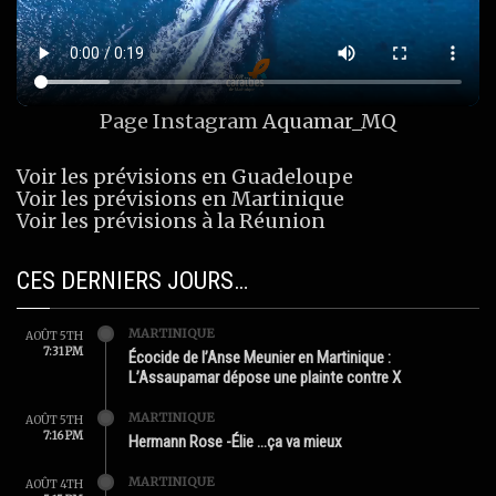
Page Instagram
Aquamar_MQ
Voir les prévisions en Guadeloupe
Voir les prévisions en Martinique
Voir les prévisions à la Réunion
CES DERNIERS JOURS…
MARTINIQUE
AOÛT 5TH
7:31 PM
Écocide de l’Anse Meunier en Martinique :
L’Assaupamar dépose une plainte contre X
MARTINIQUE
AOÛT 5TH
7:16 PM
Hermann Rose -Élie …ça va mieux
MARTINIQUE
AOÛT 4TH