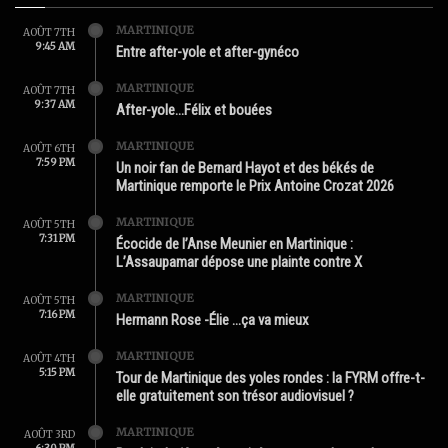
MARTINIQUE
AOÛT 7TH
9:45 AM
Entre after-yole et after-gynéco
MARTINIQUE
AOÛT 7TH
9:37 AM
After-yole…Félix et bouées
MARTINIQUE
AOÛT 6TH
7:59 PM
Un noir fan de Bernard Hayot et des békés de
Martinique remporte le Prix Antoine Crozat 2026
MARTINIQUE
AOÛT 5TH
7:31 PM
Écocide de l’Anse Meunier en Martinique :
L’Assaupamar dépose une plainte contre X
MARTINIQUE
AOÛT 5TH
7:16 PM
Hermann Rose -Élie …ça va mieux
MARTINIQUE
AOÛT 4TH
5:15 PM
Tour de Martinique des yoles rondes : la FYRM offre-t-
elle gratuitement son trésor audiovisuel ?
MARTINIQUE
AOÛT 3RD