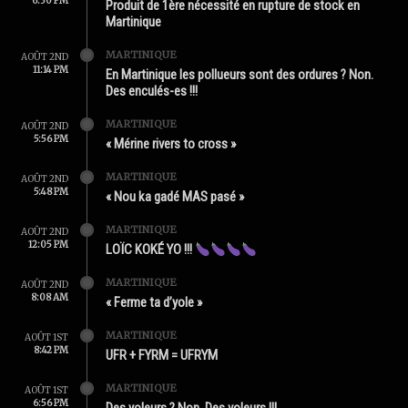
6:30 PM
Produit de 1ère nécessité en rupture de stock en
Martinique
MARTINIQUE
AOÛT 2ND
11:14 PM
En Martinique les pollueurs sont des ordures ? Non.
Des enculés-es !!!
MARTINIQUE
AOÛT 2ND
5:56 PM
« Mérine rivers to cross »
MARTINIQUE
AOÛT 2ND
5:48 PM
« Nou ka gadé MAS pasé »
MARTINIQUE
AOÛT 2ND
12:05 PM
LOÏC KOKÉ YO !!!
MARTINIQUE
AOÛT 2ND
8:08 AM
« Ferme ta d’yole »
MARTINIQUE
AOÛT 1ST
8:42 PM
UFR + FYRM = UFRYM
MARTINIQUE
AOÛT 1ST
6:56 PM