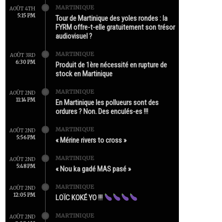
MARTINIQUE
AOÛT 4TH
5:15 PM
Tour de Martinique des yoles rondes : la
FYRM offre-t-elle gratuitement son trésor
audiovisuel ?
MARTINIQUE
AOÛT 3RD
6:30 PM
Produit de 1ère nécessité en rupture de
stock en Martinique
MARTINIQUE
AOÛT 2ND
11:14 PM
En Martinique les pollueurs sont des
ordures ? Non. Des enculés-es !!!
MARTINIQUE
AOÛT 2ND
5:56 PM
« Mérine rivers to cross »
MARTINIQUE
AOÛT 2ND
5:48 PM
« Nou ka gadé MAS pasé »
MARTINIQUE
AOÛT 2ND
12:05 PM
LOÏC KOKÉ YO !!!
MARTINIQUE
AOÛT 2ND