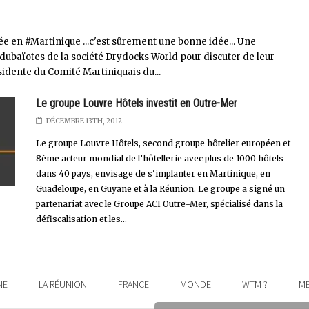
ée en #Martinique ...c'est sûrement une bonne idée... Une
dubaïotes de la société Drydocks World pour discuter de leur
sidente du Comité Martiniquais du...
Le groupe Louvre Hôtels investit en Outre-Mer
DÉCEMBRE 13TH, 2012
Le groupe Louvre Hôtels, second groupe hôtelier européen et
8ème acteur mondial de l’hôtellerie avec plus de 1000 hôtels
dans 40 pays, envisage de s'implanter en Martinique, en
Guadeloupe, en Guyane et à la Réunion. Le groupe a signé un
partenariat avec le Groupe ACI Outre-Mer, spécialisé dans la
défiscalisation et les...
NE
LA RÉUNION
FRANCE
MONDE
WTM ?
ME