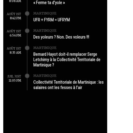
8:08 AM
« Ferme ta d’yole »
MARTINIQUE
AOÛT 1ST
8:42 PM
UFR + FYRM = UFRYM
MARTINIQUE
AOÛT 1ST
6:56 PM
Des yoleurs ? Non. Des voleurs !!!
MARTINIQUE
AOÛT 1ST
8:35 AM
Bernard Hayot doit-il remplacer Serge
Letchimy à la Collectivité Territoriale de
Martinique ?
MARTINIQUE
JUIL 31ST
11:05 PM
Collectivité Territoriale de Martinique : les
salaires ont les fesses à l’air