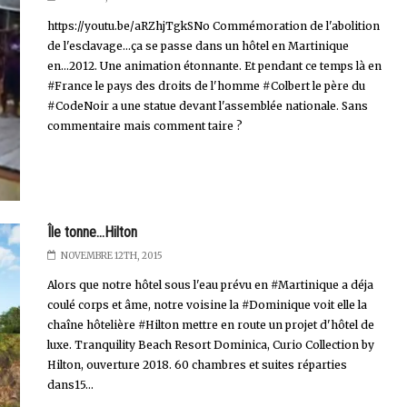
https://youtu.be/aRZhjTgkSNo Commémoration de l'abolition
de l'esclavage...ça se passe dans un hôtel en Martinique
en...2012. Une animation étonnante. Et pendant ce temps là en
#France le pays des droits de l'homme #Colbert le père du
#CodeNoir a une statue devant l'assemblée nationale. Sans
commentaire mais comment taire ?
Île tonne...Hilton
NOVEMBRE 12TH, 2015
Alors que notre hôtel sous l'eau prévu en #Martinique a déja
coulé corps et âme, notre voisine la #Dominique voit elle la
chaîne hôtelière #Hilton mettre en route un projet d'hôtel de
luxe. Tranquility Beach Resort Dominica, Curio Collection by
Hilton, ouverture 2018. 60 chambres et suites réparties
dans15...