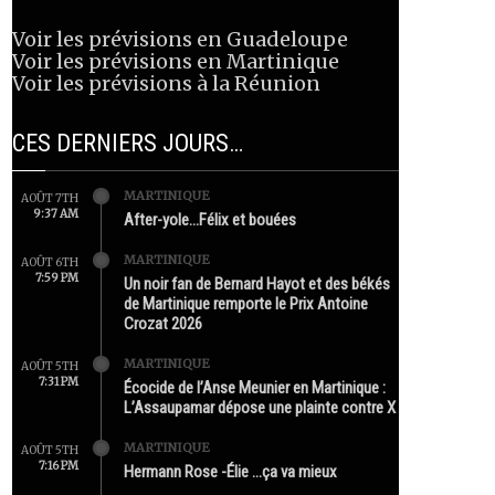
Voir les prévisions en Guadeloupe
Voir les prévisions en Martinique
Voir les prévisions à la Réunion
CES DERNIERS JOURS…
MARTINIQUE
AOÛT 7TH
9:37 AM
After-yole…Félix et bouées
MARTINIQUE
AOÛT 6TH
7:59 PM
Un noir fan de Bernard Hayot et des békés
de Martinique remporte le Prix Antoine
Crozat 2026
MARTINIQUE
AOÛT 5TH
7:31 PM
Écocide de l’Anse Meunier en Martinique :
L’Assaupamar dépose une plainte contre X
MARTINIQUE
AOÛT 5TH
7:16 PM
Hermann Rose -Élie …ça va mieux