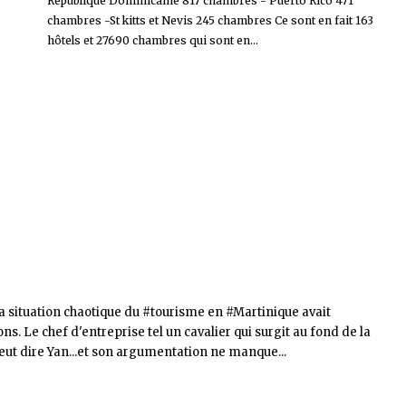
République Dominicaine 817 chambres - Puerto Rico 471
chambres -St kitts et Nevis 245 chambres Ce sont en fait 163
hôtels et 27690 chambres qui sont en...
 situation chaotique du #tourisme en #Martinique avait
s. Le chef d'entreprise tel un cavalier qui surgit au fond de la
 veut dire Yan...et son argumentation ne manque...