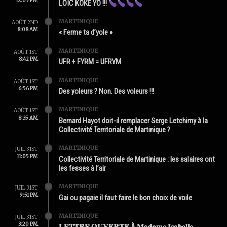
12:05 PM
LOÏC KOKÉ YO !!!
MARTINIQUE
AOÛT 2ND
8:08 AM
« Ferme ta d’yole »
MARTINIQUE
AOÛT 1ST
8:42 PM
UFR + FYRM = UFRYM
MARTINIQUE
AOÛT 1ST
6:56 PM
Des yoleurs ? Non. Des voleurs !!!
MARTINIQUE
AOÛT 1ST
8:35 AM
Bernard Hayot doit-il remplacer Serge Letchimy à la
Collectivité Territoriale de Martinique ?
MARTINIQUE
JUIL 31ST
11:05 PM
Collectivité Territoriale de Martinique : les salaires ont
les fesses à l’air
MARTINIQUE
JUIL 31ST
9:51 PM
Gai ou pagaie il faut faire le bon choix de voile
MARTINIQUE
JUIL 31ST
3:20 PM