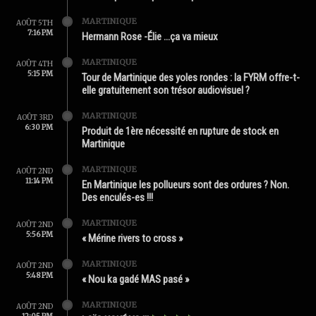
MARTINIQUE
AOÛT 5TH
7:16 PM
Hermann Rose -Élie …ça va mieux
MARTINIQUE
AOÛT 4TH
5:15 PM
Tour de Martinique des yoles rondes : la FYRM offre-t-
elle gratuitement son trésor audiovisuel ?
MARTINIQUE
AOÛT 3RD
6:30 PM
Produit de 1ère nécessité en rupture de stock en
Martinique
MARTINIQUE
AOÛT 2ND
11:14 PM
En Martinique les pollueurs sont des ordures ? Non.
Des enculés-es !!!
MARTINIQUE
AOÛT 2ND
5:56 PM
« Mérine rivers to cross »
MARTINIQUE
AOÛT 2ND
5:48 PM
« Nou ka gadé MAS pasé »
MARTINIQUE
AOÛT 2ND