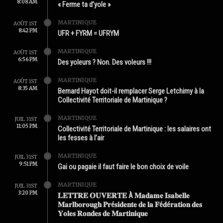
8:08 AM
« Ferme ta d’yole »
MARTINIQUE
AOÛT 1ST
8:42 PM
UFR + FYRM = UFRYM
MARTINIQUE
AOÛT 1ST
6:56 PM
Des yoleurs ? Non. Des voleurs !!!
MARTINIQUE
AOÛT 1ST
8:35 AM
Bernard Hayot doit-il remplacer Serge Letchimy à la
Collectivité Territoriale de Martinique ?
MARTINIQUE
JUIL 31ST
11:05 PM
Collectivité Territoriale de Martinique : les salaires ont
les fesses à l’air
MARTINIQUE
JUIL 31ST
9:51 PM
Gai ou pagaie il faut faire le bon choix de voile
MARTINIQUE
JUIL 31ST
3:20 PM
𝐋𝐄𝐓𝐓𝐑𝐄 𝐎𝐔𝐕𝐄𝐑𝐓𝐄 À 𝐌𝐚𝐝𝐚𝐦𝐞 𝐈𝐬𝐚𝐛𝐞𝐥𝐥𝐞
𝐌𝐚𝐫𝐥𝐛𝐨𝐫𝐨𝐮𝐠𝐡 𝐏𝐫é𝐬𝐢𝐝𝐞𝐧𝐭𝐞 𝐝𝐞 𝐥𝐚 𝐅é𝐝é𝐫𝐚𝐭𝐢𝐨𝐧 𝐝𝐞𝐬
𝐘𝐨𝐥𝐞𝐬 𝐑𝐨𝐧𝐝𝐞𝐬 𝐝𝐞 𝐌𝐚𝐫𝐭𝐢𝐧𝐢𝐪𝐮𝐞