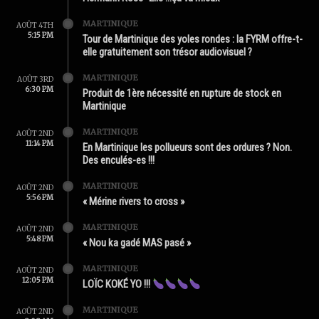
MARTINIQUE
AOÛT 4TH
5:15 PM
Tour de Martinique des yoles rondes : la FYRM offre-t-
elle gratuitement son trésor audiovisuel ?
MARTINIQUE
AOÛT 3RD
6:30 PM
Produit de 1ère nécessité en rupture de stock en
Martinique
MARTINIQUE
AOÛT 2ND
11:14 PM
En Martinique les pollueurs sont des ordures ? Non.
Des enculés-es !!!
MARTINIQUE
AOÛT 2ND
5:56 PM
« Mérine rivers to cross »
MARTINIQUE
AOÛT 2ND
5:48 PM
« Nou ka gadé MAS pasé »
MARTINIQUE
AOÛT 2ND
12:05 PM
LOÏC KOKÉ YO !!!
MARTINIQUE
AOÛT 2ND