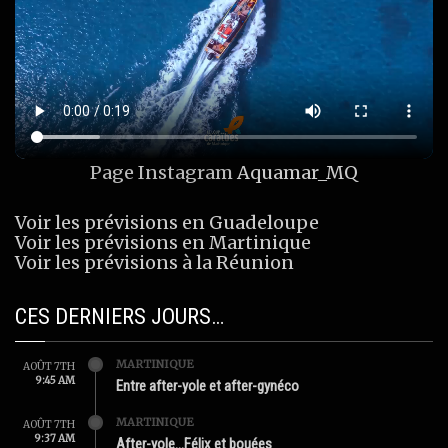
Page Instagram
Aquamar_MQ
Voir les prévisions en Guadeloupe
Voir les prévisions en Martinique
Voir les prévisions à la Réunion
CES DERNIERS JOURS…
MARTINIQUE
AOÛT 7TH
9:45 AM
Entre after-yole et after-gynéco
MARTINIQUE
AOÛT 7TH
9:37 AM
After-yole…Félix et bouées