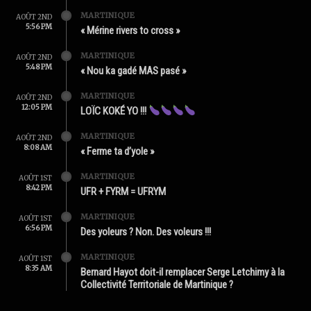
MARTINIQUE
AOÛT 2ND
5:56 PM
« Mérine rivers to cross »
MARTINIQUE
AOÛT 2ND
5:48 PM
« Nou ka gadé MAS pasé »
MARTINIQUE
AOÛT 2ND
12:05 PM
LOÏC KOKÉ YO !!!
MARTINIQUE
AOÛT 2ND
8:08 AM
« Ferme ta d’yole »
MARTINIQUE
AOÛT 1ST
8:42 PM
UFR + FYRM = UFRYM
MARTINIQUE
AOÛT 1ST
6:56 PM
Des yoleurs ? Non. Des voleurs !!!
MARTINIQUE
AOÛT 1ST
8:35 AM
Bernard Hayot doit-il remplacer Serge Letchimy à la
Collectivité Territoriale de Martinique ?