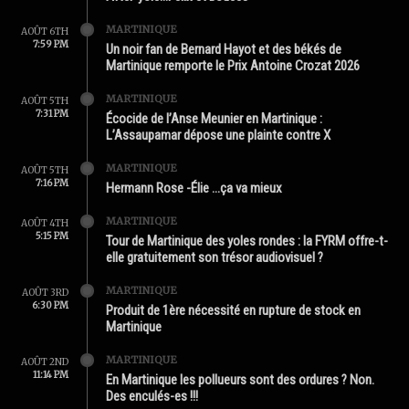
MARTINIQUE
AOÛT 6TH
7:59 PM
Un noir fan de Bernard Hayot et des békés de
Martinique remporte le Prix Antoine Crozat 2026
MARTINIQUE
AOÛT 5TH
7:31 PM
Écocide de l’Anse Meunier en Martinique :
L’Assaupamar dépose une plainte contre X
MARTINIQUE
AOÛT 5TH
7:16 PM
Hermann Rose -Élie …ça va mieux
MARTINIQUE
AOÛT 4TH
5:15 PM
Tour de Martinique des yoles rondes : la FYRM offre-t-
elle gratuitement son trésor audiovisuel ?
MARTINIQUE
AOÛT 3RD
6:30 PM
Produit de 1ère nécessité en rupture de stock en
Martinique
MARTINIQUE
AOÛT 2ND
11:14 PM
En Martinique les pollueurs sont des ordures ? Non.
Des enculés-es !!!