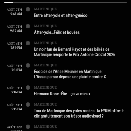
MARTINIQUE
AOÛT 7TH
9:45 AM
Entre after-yole et after-gynéco
MARTINIQUE
AOÛT 7TH
9:37 AM
After-yole…Félix et bouées
MARTINIQUE
AOÛT 6TH
7:59 PM
Un noir fan de Bernard Hayot et des békés de
Martinique remporte le Prix Antoine Crozat 2026
MARTINIQUE
AOÛT 5TH
7:31 PM
Écocide de l’Anse Meunier en Martinique :
L’Assaupamar dépose une plainte contre X
MARTINIQUE
AOÛT 5TH
7:16 PM
Hermann Rose -Élie …ça va mieux
MARTINIQUE
AOÛT 4TH
5:15 PM
Tour de Martinique des yoles rondes : la FYRM offre-t-
elle gratuitement son trésor audiovisuel ?
MARTINIQUE
AOÛT 3RD