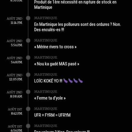
6:30 PM
Produit de 1ère nécessité en rupture de stock en
Martinique
MARTINIQUE
AOÛT 2ND
11:14 PM
En Martinique les pollueurs sont des ordures ? Non.
Des enculés-es !!!
MARTINIQUE
AOÛT 2ND
5:56 PM
« Mérine rivers to cross »
MARTINIQUE
AOÛT 2ND
5:48 PM
« Nou ka gadé MAS pasé »
MARTINIQUE
AOÛT 2ND
12:05 PM
LOÏC KOKÉ YO !!!
MARTINIQUE
AOÛT 2ND
8:08 AM
« Ferme ta d’yole »
MARTINIQUE
AOÛT 1ST
8:42 PM
UFR + FYRM = UFRYM
MARTINIQUE
AOÛT 1ST
6:56 PM