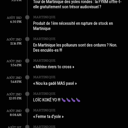
5:15 PM
Tour de Martinique des yoles rondes : la FYRM offre-t-
elle gratuitement son trésor audiovisuel ?
MARTINIQUE
AOÛT 3RD
6:30 PM
Produit de 1ère nécessité en rupture de stock en
Martinique
MARTINIQUE
AOÛT 2ND
11:14 PM
En Martinique les pollueurs sont des ordures ? Non.
Des enculés-es !!!
MARTINIQUE
AOÛT 2ND
5:56 PM
« Mérine rivers to cross »
MARTINIQUE
AOÛT 2ND
5:48 PM
« Nou ka gadé MAS pasé »
MARTINIQUE
AOÛT 2ND
12:05 PM
LOÏC KOKÉ YO !!!
MARTINIQUE
AOÛT 2ND
8:08 AM
« Ferme ta d’yole »
MARTINIQUE
AOÛT 1ST