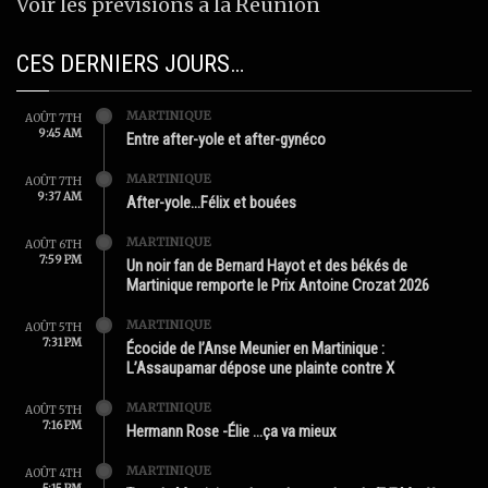
Voir les prévisions à la Réunion
CES DERNIERS JOURS…
MARTINIQUE
AOÛT 7TH
9:45 AM
Entre after-yole et after-gynéco
MARTINIQUE
AOÛT 7TH
9:37 AM
After-yole…Félix et bouées
MARTINIQUE
AOÛT 6TH
7:59 PM
Un noir fan de Bernard Hayot et des békés de
Martinique remporte le Prix Antoine Crozat 2026
MARTINIQUE
AOÛT 5TH
7:31 PM
Écocide de l’Anse Meunier en Martinique :
L’Assaupamar dépose une plainte contre X
MARTINIQUE
AOÛT 5TH
7:16 PM
Hermann Rose -Élie …ça va mieux
MARTINIQUE
AOÛT 4TH