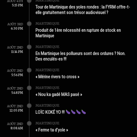
MARTINIQUE
AOÛT 4TH
5:15 PM
Tour de Martinique des yoles rondes : la FYRM offre-t-
elle gratuitement son trésor audiovisuel ?
MARTINIQUE
AOÛT 3RD
6:30 PM
Produit de 1ère nécessité en rupture de stock en
Martinique
MARTINIQUE
AOÛT 2ND
11:14 PM
En Martinique les pollueurs sont des ordures ? Non.
Des enculés-es !!!
MARTINIQUE
AOÛT 2ND
5:56 PM
« Mérine rivers to cross »
MARTINIQUE
AOÛT 2ND
5:48 PM
« Nou ka gadé MAS pasé »
MARTINIQUE
AOÛT 2ND
12:05 PM
LOÏC KOKÉ YO !!!
MARTINIQUE
AOÛT 2ND
8:08 AM
« Ferme ta d’yole »