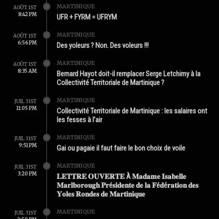
MARTINIQUE
AOÛT 1ST
8:42 PM
UFR + FYRM = UFRYM
MARTINIQUE
AOÛT 1ST
6:56 PM
Des yoleurs ? Non. Des voleurs !!!
MARTINIQUE
AOÛT 1ST
8:35 AM
Bernard Hayot doit-il remplacer Serge Letchimy à la
Collectivité Territoriale de Martinique ?
MARTINIQUE
JUIL 31ST
11:05 PM
Collectivité Territoriale de Martinique : les salaires ont
les fesses à l’air
MARTINIQUE
JUIL 31ST
9:51 PM
Gai ou pagaie il faut faire le bon choix de voile
MARTINIQUE
JUIL 31ST
3:20 PM
𝐋𝐄𝐓𝐓𝐑𝐄 𝐎𝐔𝐕𝐄𝐑𝐓𝐄 À 𝐌𝐚𝐝𝐚𝐦𝐞 𝐈𝐬𝐚𝐛𝐞𝐥𝐥𝐞
𝐌𝐚𝐫𝐥𝐛𝐨𝐫𝐨𝐮𝐠𝐡 𝐏𝐫é𝐬𝐢𝐝𝐞𝐧𝐭𝐞 𝐝𝐞 𝐥𝐚 𝐅é𝐝é𝐫𝐚𝐭𝐢𝐨𝐧 𝐝𝐞𝐬
𝐘𝐨𝐥𝐞𝐬 𝐑𝐨𝐧𝐝𝐞𝐬 𝐝𝐞 𝐌𝐚𝐫𝐭𝐢𝐧𝐢𝐪𝐮𝐞
MARTINIQUE
JUIL 31ST