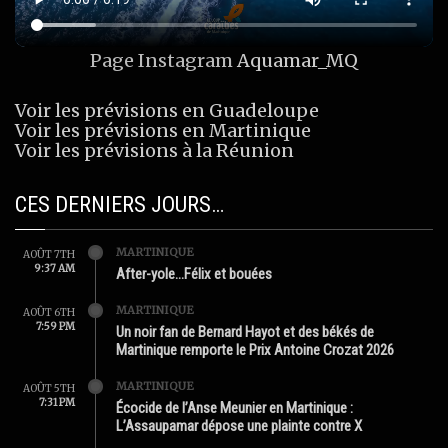
Page Instagram
Aquamar_MQ
Voir les prévisions en Guadeloupe
Voir les prévisions en Martinique
Voir les prévisions à la Réunion
CES DERNIERS JOURS…
MARTINIQUE
AOÛT 7TH
9:37 AM
After-yole…Félix et bouées
MARTINIQUE
AOÛT 6TH
7:59 PM
Un noir fan de Bernard Hayot et des békés de
Martinique remporte le Prix Antoine Crozat 2026
MARTINIQUE
AOÛT 5TH
7:31 PM
Écocide de l’Anse Meunier en Martinique :
L’Assaupamar dépose une plainte contre X