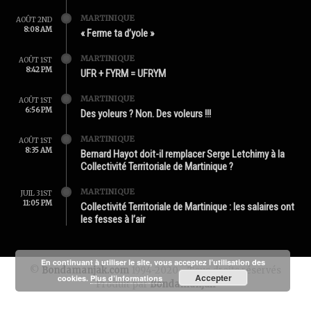
MARTINIQUE
AOÛT 2ND
8:08 AM
« Ferme ta d’yole »
MARTINIQUE
AOÛT 1ST
8:42 PM
UFR + FYRM = UFRYM
MARTINIQUE
AOÛT 1ST
6:56 PM
Des yoleurs ? Non. Des voleurs !!!
MARTINIQUE
AOÛT 1ST
8:35 AM
Bernard Hayot doit-il remplacer Serge Letchimy à la
Collectivité Territoriale de Martinique ?
MARTINIQUE
JUIL 31ST
11:05 PM
Collectivité Territoriale de Martinique : les salaires ont
les fesses à l’air
En continuant à utiliser le site, vous acceptez l’utilisation des
©
Bondamanjak.com
1994-2020 - Tous droits réservés
Accepter
cookies.
Plus d’informations
Produit par
Bondamanjak