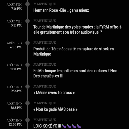
MARTINIQUE
AOÛT 5TH
7:16 PM
Hermann Rose -Élie …ça va mieux
MARTINIQUE
AOÛT 4TH
5:15 PM
Tour de Martinique des yoles rondes : la FYRM offre-t-
elle gratuitement son trésor audiovisuel ?
MARTINIQUE
AOÛT 3RD
6:30 PM
Produit de 1ère nécessité en rupture de stock en
Martinique
MARTINIQUE
AOÛT 2ND
11:14 PM
En Martinique les pollueurs sont des ordures ? Non.
Des enculés-es !!!
MARTINIQUE
AOÛT 2ND
5:56 PM
« Mérine rivers to cross »
MARTINIQUE
AOÛT 2ND
5:48 PM
« Nou ka gadé MAS pasé »
MARTINIQUE
AOÛT 2ND
12:05 PM
LOÏC KOKÉ YO !!!