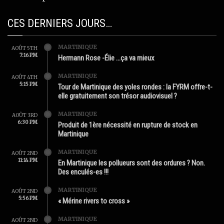
CES DERNIERS JOURS…
MARTINIQUE
AOÛT 5TH
7:16 PM
Hermann Rose -Élie …ça va mieux
MARTINIQUE
AOÛT 4TH
5:15 PM
Tour de Martinique des yoles rondes : la FYRM offre-t-
elle gratuitement son trésor audiovisuel ?
MARTINIQUE
AOÛT 3RD
6:30 PM
Produit de 1ère nécessité en rupture de stock en
Martinique
MARTINIQUE
AOÛT 2ND
11:14 PM
En Martinique les pollueurs sont des ordures ? Non.
Des enculés-es !!!
MARTINIQUE
AOÛT 2ND
5:56 PM
« Mérine rivers to cross »
MARTINIQUE
AOÛT 2ND