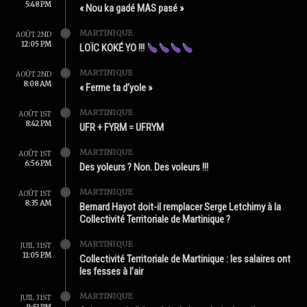
5:48 PM
« Nou ka gadé MAS pasé »
MARTINIQUE
AOÛT 2ND
12:05 PM
LOÏC KOKÉ YO !!!
MARTINIQUE
AOÛT 2ND
8:08 AM
« Ferme ta d’yole »
MARTINIQUE
AOÛT 1ST
8:42 PM
UFR + FYRM = UFRYM
MARTINIQUE
AOÛT 1ST
6:56 PM
Des yoleurs ? Non. Des voleurs !!!
MARTINIQUE
AOÛT 1ST
8:35 AM
Bernard Hayot doit-il remplacer Serge Letchimy à la
Collectivité Territoriale de Martinique ?
MARTINIQUE
JUIL 31ST
11:05 PM
Collectivité Territoriale de Martinique : les salaires ont
les fesses à l’air
MARTINIQUE
JUIL 31ST