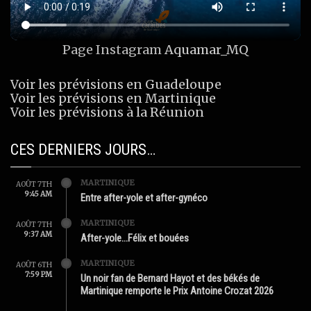
Page Instagram
Aquamar_MQ
Voir les prévisions en Guadeloupe
Voir les prévisions en Martinique
Voir les prévisions à la Réunion
CES DERNIERS JOURS…
MARTINIQUE
AOÛT 7TH
9:45 AM
Entre after-yole et after-gynéco
MARTINIQUE
AOÛT 7TH
9:37 AM
After-yole…Félix et bouées
MARTINIQUE
AOÛT 6TH
7:59 PM
Un noir fan de Bernard Hayot et des békés de
Martinique remporte le Prix Antoine Crozat 2026