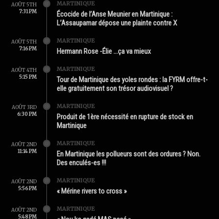
MARTINIQUE
AOÛT 5TH
7:31 PM
Écocide de l’Anse Meunier en Martinique :
L’Assaupamar dépose une plainte contre X
MARTINIQUE
AOÛT 5TH
7:16 PM
Hermann Rose -Élie …ça va mieux
MARTINIQUE
AOÛT 4TH
5:15 PM
Tour de Martinique des yoles rondes : la FYRM offre-t-
elle gratuitement son trésor audiovisuel ?
MARTINIQUE
AOÛT 3RD
6:30 PM
Produit de 1ère nécessité en rupture de stock en
Martinique
MARTINIQUE
AOÛT 2ND
11:14 PM
En Martinique les pollueurs sont des ordures ? Non.
Des enculés-es !!!
MARTINIQUE
AOÛT 2ND
5:56 PM
« Mérine rivers to cross »
MARTINIQUE
AOÛT 2ND
5:48 PM