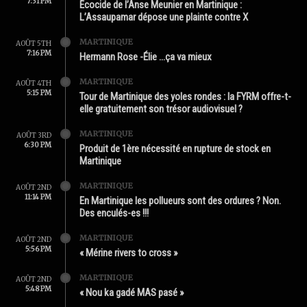
7:31 PM
Écocide de l’Anse Meunier en Martinique :
L’Assaupamar dépose une plainte contre X
MARTINIQUE
AOÛT 5TH
7:16 PM
Hermann Rose -Élie …ça va mieux
MARTINIQUE
AOÛT 4TH
5:15 PM
Tour de Martinique des yoles rondes : la FYRM offre-t-
elle gratuitement son trésor audiovisuel ?
MARTINIQUE
AOÛT 3RD
6:30 PM
Produit de 1ère nécessité en rupture de stock en
Martinique
MARTINIQUE
AOÛT 2ND
11:14 PM
En Martinique les pollueurs sont des ordures ? Non.
Des enculés-es !!!
MARTINIQUE
AOÛT 2ND
5:56 PM
« Mérine rivers to cross »
MARTINIQUE
AOÛT 2ND
5:48 PM
« Nou ka gadé MAS pasé »