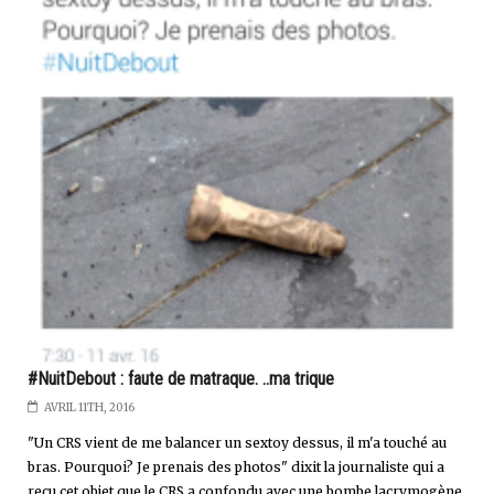
#NuitDebout : faute de matraque. ..ma trique
AVRIL 11TH, 2016
"Un CRS vient de me balancer un sextoy dessus, il m'a touché au
bras. Pourquoi? Je prenais des photos" dixit la journaliste qui a
reçu cet objet que le CRS a confondu avec une bombe lacrymogène