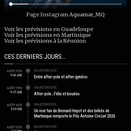
Page Instagram
Aquamar_MQ
Voir les prévisions en Guadeloupe
Voir les prévisions en Martinique
Voir les prévisions à la Réunion
CES DERNIERS JOURS…
MARTINIQUE
AOÛT 7TH
9:45 AM
Entre after-yole et after-gynéco
MARTINIQUE
AOÛT 7TH
9:37 AM
After-yole…Félix et bouées
MARTINIQUE
AOÛT 6TH
7:59 PM
Un noir fan de Bernard Hayot et des békés de
Martinique remporte le Prix Antoine Crozat 2026
MARTINIQUE
AOÛT 5TH