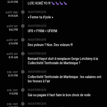
12:05 PM
LOÏC KOKÉ YO !!!
MARTINIQUE
AOÛT 2ND
8:08 AM
« Ferme ta d’yole »
MARTINIQUE
AOÛT 1ST
8:42 PM
UFR + FYRM = UFRYM
MARTINIQUE
AOÛT 1ST
6:56 PM
Des yoleurs ? Non. Des voleurs !!!
MARTINIQUE
AOÛT 1ST
8:35 AM
Bernard Hayot doit-il remplacer Serge Letchimy à la
Collectivité Territoriale de Martinique ?
MARTINIQUE
JUIL 31ST
11:05 PM
Collectivité Territoriale de Martinique : les salaires ont
les fesses à l’air
MARTINIQUE
JUIL 31ST
9:51 PM
Gai ou pagaie il faut faire le bon choix de voile
MARTINIQUE
JUIL 31ST