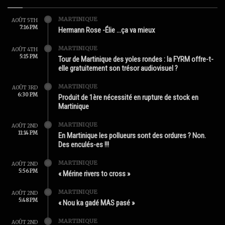
MARTINIQUE
AOÛT 5TH
7:16 PM
Hermann Rose -Élie …ça va mieux
MARTINIQUE
AOÛT 4TH
5:15 PM
Tour de Martinique des yoles rondes : la FYRM offre-t-
elle gratuitement son trésor audiovisuel ?
MARTINIQUE
AOÛT 3RD
6:30 PM
Produit de 1ère nécessité en rupture de stock en
Martinique
MARTINIQUE
AOÛT 2ND
11:14 PM
En Martinique les pollueurs sont des ordures ? Non.
Des enculés-es !!!
MARTINIQUE
AOÛT 2ND
5:56 PM
« Mérine rivers to cross »
MARTINIQUE
AOÛT 2ND
5:48 PM
« Nou ka gadé MAS pasé »
MARTINIQUE
AOÛT 2ND