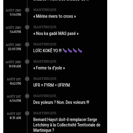
MARTINIQUE
AOÛT 2ND
5:56 PM
« Mérine rivers to cross »
MARTINIQUE
AOÛT 2ND
5:48 PM
« Nou ka gadé MAS pasé »
MARTINIQUE
AOÛT 2ND
12:05 PM
LOÏC KOKÉ YO !!!
MARTINIQUE
AOÛT 2ND
8:08 AM
« Ferme ta d’yole »
MARTINIQUE
AOÛT 1ST
8:42 PM
UFR + FYRM = UFRYM
MARTINIQUE
AOÛT 1ST
6:56 PM
Des yoleurs ? Non. Des voleurs !!!
MARTINIQUE
AOÛT 1ST
8:35 AM
Bernard Hayot doit-il remplacer Serge
Letchimy à la Collectivité Territoriale de
Martinique ?