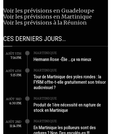
Voir les prévisions en Guadeloupe
Voir les prévisions en Martinique
Voir les prévisions à la Réunion
CES DERNIERS JOURS…
MARTINIQUE
AOÛT 5TH
7:16 PM
Hermann Rose -Élie …ça va mieux
MARTINIQUE
AOÛT 4TH
5:15 PM
Tour de Martinique des yoles rondes : la
FYRM offre-t-elle gratuitement son trésor
audiovisuel ?
MARTINIQUE
AOÛT 3RD
6:30 PM
Produit de 1ère nécessité en rupture de
stock en Martinique
MARTINIQUE
AOÛT 2ND
11:14 PM
En Martinique les pollueurs sont des
ordures ? Non. Des enculés-es !!!