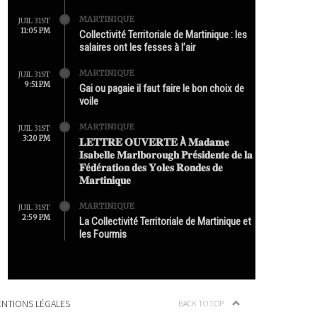
MARTINIQUE
JUIL 31ST
11:05 PM
Collectivité Territoriale de Martinique : les
salaires ont les fesses à l’air
MARTINIQUE
JUIL 31ST
9:51 PM
Gai ou pagaie il faut faire le bon choix de
voile
MARTINIQUE
JUIL 31ST
3:20 PM
𝐋𝐄𝐓𝐓𝐑𝐄 𝐎𝐔𝐕𝐄𝐑𝐓𝐄 À 𝐌𝐚𝐝𝐚𝐦𝐞
𝐈𝐬𝐚𝐛𝐞𝐥𝐥𝐞 𝐌𝐚𝐫𝐥𝐛𝐨𝐫𝐨𝐮𝐠𝐡 𝐏𝐫é𝐬𝐢𝐝𝐞𝐧𝐭𝐞 𝐝𝐞 𝐥𝐚
𝐅é𝐝é𝐫𝐚𝐭𝐢𝐨𝐧 𝐝𝐞𝐬 𝐘𝐨𝐥𝐞𝐬 𝐑𝐨𝐧𝐝𝐞𝐬 𝐝𝐞
𝐌𝐚𝐫𝐭𝐢𝐧𝐢𝐪𝐮𝐞
MARTINIQUE
JUIL 31ST
2:59 PM
La Collectivité Territoriale de Martinique et
les Fourmis
NTIONS LÉGALES
BACK TO TOP