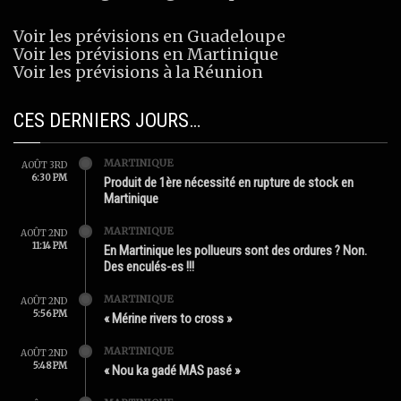
Voir les prévisions en Guadeloupe
Voir les prévisions en Martinique
Voir les prévisions à la Réunion
CES DERNIERS JOURS…
MARTINIQUE
AOÛT 3RD
6:30 PM
Produit de 1ère nécessité en rupture de stock en
Martinique
MARTINIQUE
AOÛT 2ND
11:14 PM
En Martinique les pollueurs sont des ordures ? Non.
Des enculés-es !!!
MARTINIQUE
AOÛT 2ND
5:56 PM
« Mérine rivers to cross »
MARTINIQUE
AOÛT 2ND
5:48 PM
« Nou ka gadé MAS pasé »