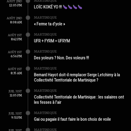
MARTINIQUE
AOÛT 2ND
12:05 PM
LOÏC KOKÉ YO !!!
MARTINIQUE
AOÛT 2ND
8:08 AM
« Ferme ta d’yole »
MARTINIQUE
AOÛT 1ST
8:42 PM
UFR + FYRM = UFRYM
MARTINIQUE
AOÛT 1ST
6:56 PM
Des yoleurs ? Non. Des voleurs !!!
MARTINIQUE
AOÛT 1ST
8:35 AM
Bernard Hayot doit-il remplacer Serge Letchimy à la
Collectivité Territoriale de Martinique ?
MARTINIQUE
JUIL 31ST
11:05 PM
Collectivité Territoriale de Martinique : les salaires ont
les fesses à l’air
MARTINIQUE
JUIL 31ST
9:51 PM
Gai ou pagaie il faut faire le bon choix de voile
MARTINIQUE
JUIL 31ST