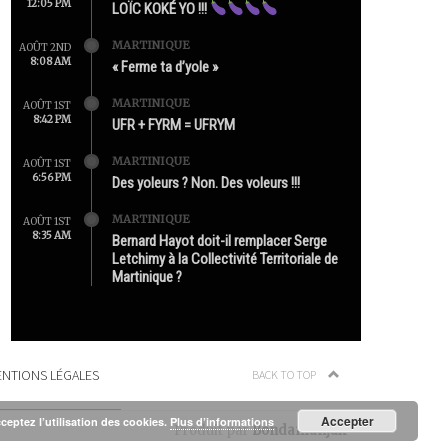
12:05 PM
LOÏC KOKÉ YO !!!
MARTINIQUE
AOÛT 2ND
8:08 AM
« Ferme ta d’yole »
MARTINIQUE
AOÛT 1ST
8:42 PM
UFR + FYRM = UFRYM
MARTINIQUE
AOÛT 1ST
6:56 PM
Des yoleurs ? Non. Des voleurs !!!
MARTINIQUE
AOÛT 1ST
8:35 AM
Bernard Hayot doit-il remplacer Serge
Letchimy à la Collectivité Territoriale de
Martinique ?
NTIONS LÉGALES
BACK TO TOP
Accepter
cceptez l’utilisation des cookies.
Plus d’informations
Produit par
Bondamanjak