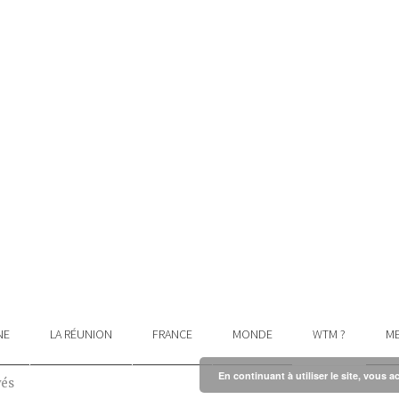
NE
LA RÉUNION
FRANCE
MONDE
WTM ?
ME
En continuant à utiliser le site, vous a
vés