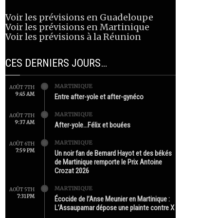
Voir les prévisions en Guadeloupe
Voir les prévisions en Martinique
Voir les prévisions à la Réunion
CES DERNIERS JOURS…
MARTINIQUE
AOÛT 7TH
9:45 AM
Entre after-yole et after-gynéco
MARTINIQUE
AOÛT 7TH
9:37 AM
After-yole…Félix et bouées
MARTINIQUE
AOÛT 6TH
7:59 PM
Un noir fan de Bernard Hayot et des békés
de Martinique remporte le Prix Antoine
Crozat 2026
MARTINIQUE
AOÛT 5TH
7:31 PM
Écocide de l’Anse Meunier en Martinique :
L’Assaupamar dépose une plainte contre X