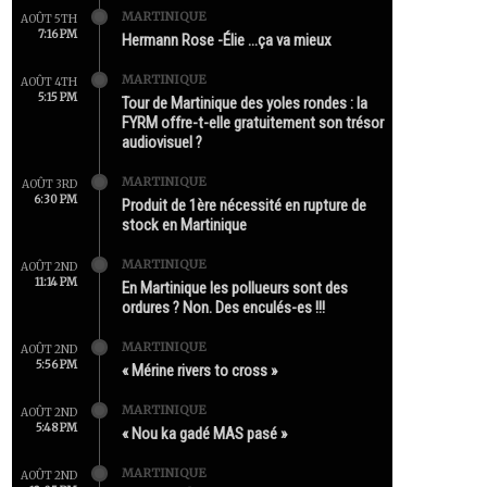
MARTINIQUE
AOÛT 5TH
7:16 PM
Hermann Rose -Élie …ça va mieux
MARTINIQUE
AOÛT 4TH
5:15 PM
Tour de Martinique des yoles rondes : la
FYRM offre-t-elle gratuitement son trésor
audiovisuel ?
MARTINIQUE
AOÛT 3RD
6:30 PM
Produit de 1ère nécessité en rupture de
stock en Martinique
MARTINIQUE
AOÛT 2ND
11:14 PM
En Martinique les pollueurs sont des
ordures ? Non. Des enculés-es !!!
MARTINIQUE
AOÛT 2ND
5:56 PM
« Mérine rivers to cross »
MARTINIQUE
AOÛT 2ND
5:48 PM
« Nou ka gadé MAS pasé »
MARTINIQUE
AOÛT 2ND