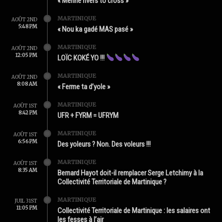
« Mérine rivers to cross »
MARTINIQUE
AOÛT 2ND
5:48 PM
« Nou ka gadé MAS pasé »
MARTINIQUE
AOÛT 2ND
12:05 PM
LOÏC KOKÉ YO !!!
MARTINIQUE
AOÛT 2ND
8:08 AM
« Ferme ta d’yole »
MARTINIQUE
AOÛT 1ST
8:42 PM
UFR + FYRM = UFRYM
MARTINIQUE
AOÛT 1ST
6:56 PM
Des yoleurs ? Non. Des voleurs !!!
MARTINIQUE
AOÛT 1ST
8:35 AM
Bernard Hayot doit-il remplacer Serge Letchimy à la
Collectivité Territoriale de Martinique ?
MARTINIQUE
JUIL 31ST
11:05 PM
Collectivité Territoriale de Martinique : les salaires ont
les fesses à l’air