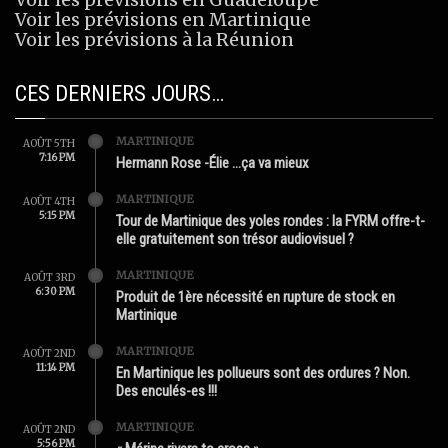
Voir les prévisions en Martinique
Voir les prévisions à la Réunion
CES DERNIERS JOURS…
MARTINIQUE
AOÛT 5TH
7:16 PM
Hermann Rose -Élie …ça va mieux
MARTINIQUE
AOÛT 4TH
5:15 PM
Tour de Martinique des yoles rondes : la FYRM offre-t-
elle gratuitement son trésor audiovisuel ?
MARTINIQUE
AOÛT 3RD
6:30 PM
Produit de 1ère nécessité en rupture de stock en
Martinique
MARTINIQUE
AOÛT 2ND
11:14 PM
En Martinique les pollueurs sont des ordures ? Non.
Des enculés-es !!!
MARTINIQUE
AOÛT 2ND
5:56 PM