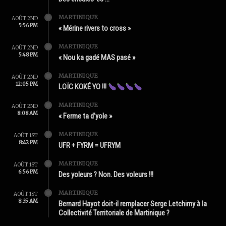
MARTINIQUE
AOÛT 2ND
5:56 PM
« Mérine rivers to cross »
MARTINIQUE
AOÛT 2ND
5:48 PM
« Nou ka gadé MAS pasé »
MARTINIQUE
AOÛT 2ND
12:05 PM
LOÏC KOKÉ YO !!!
MARTINIQUE
AOÛT 2ND
8:08 AM
« Ferme ta d’yole »
MARTINIQUE
AOÛT 1ST
8:42 PM
UFR + FYRM = UFRYM
MARTINIQUE
AOÛT 1ST
6:56 PM
Des yoleurs ? Non. Des voleurs !!!
MARTINIQUE
AOÛT 1ST
8:35 AM
Bernard Hayot doit-il remplacer Serge Letchimy à la
Collectivité Territoriale de Martinique ?