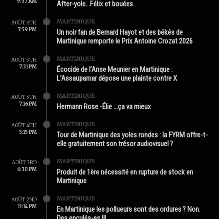
9:37 AM
After-yole…Félix et bouées
MARTINIQUE
AOÛT 6TH
7:59 PM
Un noir fan de Bernard Hayot et des békés de
Martinique remporte le Prix Antoine Crozat 2026
MARTINIQUE
AOÛT 5TH
7:31 PM
Écocide de l’Anse Meunier en Martinique :
L’Assaupamar dépose une plainte contre X
MARTINIQUE
AOÛT 5TH
7:16 PM
Hermann Rose -Élie …ça va mieux
MARTINIQUE
AOÛT 4TH
5:15 PM
Tour de Martinique des yoles rondes : la FYRM offre-t-
elle gratuitement son trésor audiovisuel ?
MARTINIQUE
AOÛT 3RD
6:30 PM
Produit de 1ère nécessité en rupture de stock en
Martinique
MARTINIQUE
AOÛT 2ND
11:14 PM
En Martinique les pollueurs sont des ordures ? Non.
Des enculés-es !!!