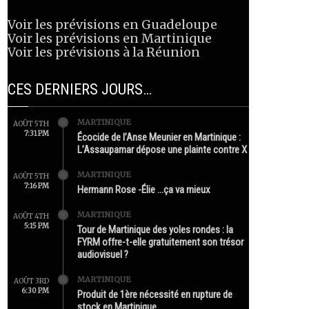
Voir les prévisions en Guadeloupe
Voir les prévisions en Martinique
Voir les prévisions à la Réunion
CES DERNIERS JOURS…
MARTINIQUE
AOÛT 5TH
7:31 PM
Écocide de l’Anse Meunier en Martinique :
L’Assaupamar dépose une plainte contre X
MARTINIQUE
AOÛT 5TH
7:16 PM
Hermann Rose -Élie …ça va mieux
MARTINIQUE
AOÛT 4TH
5:15 PM
Tour de Martinique des yoles rondes : la
FYRM offre-t-elle gratuitement son trésor
audiovisuel ?
MARTINIQUE
AOÛT 3RD
6:30 PM
Produit de 1ère nécessité en rupture de
stock en Martinique