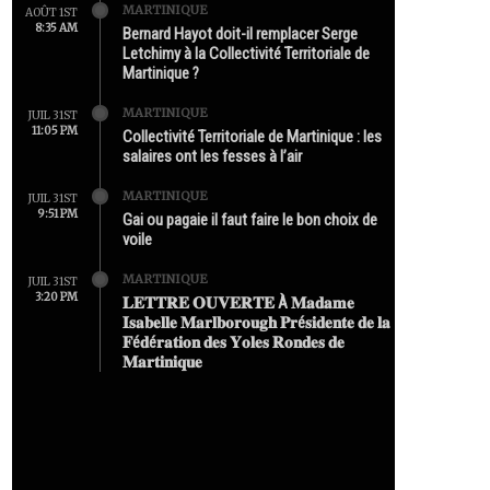
MARTINIQUE
AOÛT 1ST
8:35 AM
Bernard Hayot doit-il remplacer Serge
Letchimy à la Collectivité Territoriale de
Martinique ?
MARTINIQUE
JUIL 31ST
11:05 PM
Collectivité Territoriale de Martinique : les
salaires ont les fesses à l’air
MARTINIQUE
JUIL 31ST
9:51 PM
Gai ou pagaie il faut faire le bon choix de
voile
MARTINIQUE
JUIL 31ST
3:20 PM
𝐋𝐄𝐓𝐓𝐑𝐄 𝐎𝐔𝐕𝐄𝐑𝐓𝐄 À 𝐌𝐚𝐝𝐚𝐦𝐞
𝐈𝐬𝐚𝐛𝐞𝐥𝐥𝐞 𝐌𝐚𝐫𝐥𝐛𝐨𝐫𝐨𝐮𝐠𝐡 𝐏𝐫é𝐬𝐢𝐝𝐞𝐧𝐭𝐞 𝐝𝐞 𝐥𝐚
𝐅é𝐝é𝐫𝐚𝐭𝐢𝐨𝐧 𝐝𝐞𝐬 𝐘𝐨𝐥𝐞𝐬 𝐑𝐨𝐧𝐝𝐞𝐬 𝐝𝐞
𝐌𝐚𝐫𝐭𝐢𝐧𝐢𝐪𝐮𝐞