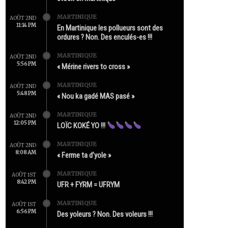
MARTINIQUE
AOÛT 2ND
11:14 PM
En Martinique les pollueurs sont des
ordures ? Non. Des enculés-es !!!
MARTINIQUE
AOÛT 2ND
5:56 PM
« Mérine rivers to cross »
MARTINIQUE
AOÛT 2ND
5:48 PM
« Nou ka gadé MAS pasé »
MARTINIQUE
AOÛT 2ND
12:05 PM
LOÏC KOKÉ YO !!!
MARTINIQUE
AOÛT 2ND
8:08 AM
« Ferme ta d’yole »
MARTINIQUE
AOÛT 1ST
8:42 PM
UFR + FYRM = UFRYM
MARTINIQUE
AOÛT 1ST
6:56 PM
Des yoleurs ? Non. Des voleurs !!!