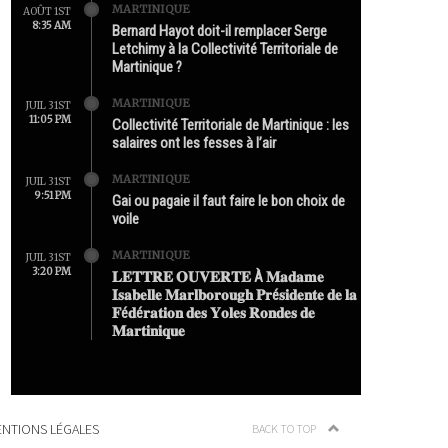
MARTINIQUE
AOÛT 1ST
8:35 AM
Bernard Hayot doit-il remplacer Serge
Letchimy à la Collectivité Territoriale de
Martinique ?
MARTINIQUE
JUIL 31ST
11:05 PM
Collectivité Territoriale de Martinique : les
salaires ont les fesses à l’air
MARTINIQUE
JUIL 31ST
9:51 PM
Gai ou pagaie il faut faire le bon choix de
voile
MARTINIQUE
JUIL 31ST
3:20 PM
𝐋𝐄𝐓𝐓𝐑𝐄 𝐎𝐔𝐕𝐄𝐑𝐓𝐄 À 𝐌𝐚𝐝𝐚𝐦𝐞
𝐈𝐬𝐚𝐛𝐞𝐥𝐥𝐞 𝐌𝐚𝐫𝐥𝐛𝐨𝐫𝐨𝐮𝐠𝐡 𝐏𝐫é𝐬𝐢𝐝𝐞𝐧𝐭𝐞 𝐝𝐞 𝐥𝐚
𝐅é𝐝é𝐫𝐚𝐭𝐢𝐨𝐧 𝐝𝐞𝐬 𝐘𝐨𝐥𝐞𝐬 𝐑𝐨𝐧𝐝𝐞𝐬 𝐝𝐞
𝐌𝐚𝐫𝐭𝐢𝐧𝐢𝐪𝐮𝐞
NTIONS LÉGALES
BACK TO TOP