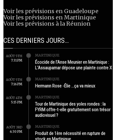
Voir les prévisions en Guadeloupe
Voir les prévisions en Martinique
Voir les prévisions à la Réunion
CES DERNIERS JOURS…
MARTINIQUE
AOÛT 5TH
7:31 PM
Écocide de l’Anse Meunier en Martinique :
L’Assaupamar dépose une plainte contre X
MARTINIQUE
AOÛT 5TH
7:16 PM
Hermann Rose -Élie …ça va mieux
MARTINIQUE
AOÛT 4TH
5:15 PM
Tour de Martinique des yoles rondes : la
FYRM offre-t-elle gratuitement son trésor
audiovisuel ?
MARTINIQUE
AOÛT 3RD
6:30 PM
Produit de 1ère nécessité en rupture de
stock en Martinique