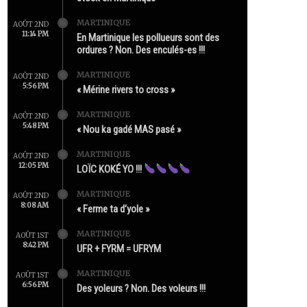
MARTINIQUE
AOÛT 2ND
11:14 PM
En Martinique les pollueurs sont des
ordures ? Non. Des enculés-es !!!
MARTINIQUE
AOÛT 2ND
5:56 PM
« Mérine rivers to cross »
MARTINIQUE
AOÛT 2ND
5:48 PM
« Nou ka gadé MAS pasé »
MARTINIQUE
AOÛT 2ND
12:05 PM
LOÏC KOKÉ YO !!!
MARTINIQUE
AOÛT 2ND
8:08 AM
« Ferme ta d’yole »
MARTINIQUE
AOÛT 1ST
8:42 PM
UFR + FYRM = UFRYM
MARTINIQUE
AOÛT 1ST
6:56 PM
Des yoleurs ? Non. Des voleurs !!!