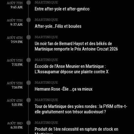
MARTINIQUE
AOÛT 7TH
9:45 AM
Entre after-yole et after-gynéco
MARTINIQUE
AOÛT 7TH
9:37 AM
After-yole…Félix et bouées
MARTINIQUE
AOÛT 6TH
7:59 PM
Un noir fan de Bernard Hayot et des békés de
Martinique remporte le Prix Antoine Crozat 2026
MARTINIQUE
AOÛT 5TH
7:31 PM
Écocide de l’Anse Meunier en Martinique :
L’Assaupamar dépose une plainte contre X
MARTINIQUE
AOÛT 5TH
7:16 PM
Hermann Rose -Élie …ça va mieux
MARTINIQUE
AOÛT 4TH
5:15 PM
Tour de Martinique des yoles rondes : la FYRM offre-t-
elle gratuitement son trésor audiovisuel ?
MARTINIQUE
AOÛT 3RD
6:30 PM
Produit de 1ère nécessité en rupture de stock en