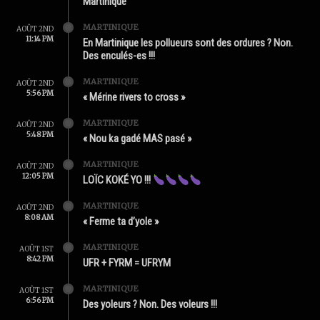
Martinique
MARTINIQUE
AOÛT 2ND
11:14 PM
En Martinique les pollueurs sont des ordures ? Non.
Des enculés-es !!!
MARTINIQUE
AOÛT 2ND
5:56 PM
« Mérine rivers to cross »
MARTINIQUE
AOÛT 2ND
5:48 PM
« Nou ka gadé MAS pasé »
MARTINIQUE
AOÛT 2ND
12:05 PM
LOÏC KOKÉ YO !!!
MARTINIQUE
AOÛT 2ND
8:08 AM
« Ferme ta d’yole »
MARTINIQUE
AOÛT 1ST
8:42 PM
UFR + FYRM = UFRYM
MARTINIQUE
AOÛT 1ST
6:56 PM
Des yoleurs ? Non. Des voleurs !!!