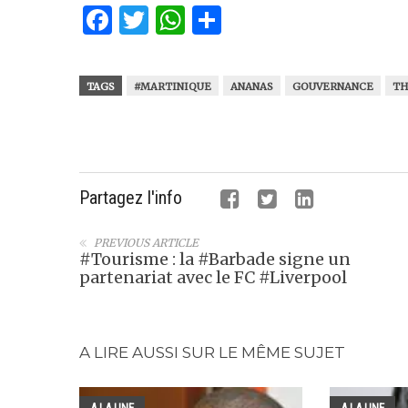
Facebook
Twitter
WhatsApp
Partager
TAGS
#MARTINIQUE
ANANAS
GOUVERNANCE
TH
Partagez l'info
PREVIOUS ARTICLE
#Tourisme : la #Barbade signe un
partenariat avec le FC #Liverpool
A LIRE AUSSI SUR LE MÊME SUJET
A LA UNE
A LA UNE