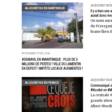
AUJOURD'HUI
AUJOURD'HUI EN MARTINIQUE
Il y a bien une
aurait donc men
On nous aurai
du #Ceregmia
braise îlien d
NOVEMBRE 27TH, 2014
#SEMAVIL EN #MARTINIQUE : PLUS DE 5
MILLIONS DE PERTES ! VILLE DU LAMENTIN
EN DEFICIT ! IMPÔTS LOCAUX AUGMENTES !
AUJOURD'HUI
AUJOURD'HUI EN FRANCE
Communiqué sur
#Nocibé en #Ma
La centrale 
grande attent
Albert #Nocib