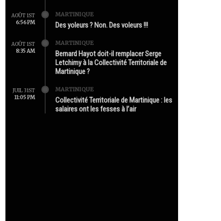
MARTINIQUE
AOÛT 1ST
6:56 PM
Des yoleurs ? Non. Des voleurs !!!
MARTINIQUE
AOÛT 1ST
8:35 AM
Bernard Hayot doit-il remplacer Serge
Letchimy à la Collectivité Territoriale de
Martinique ?
MARTINIQUE
JUIL 31ST
11:05 PM
Collectivité Territoriale de Martinique : les
salaires ont les fesses à l’air