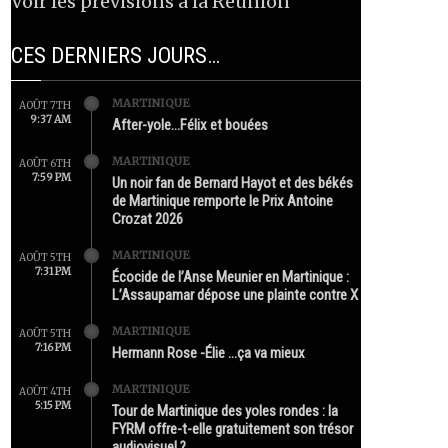
Voir les prévisions à la Réunion
CES DERNIERS JOURS…
MARTINIQUE
AOÛT 7TH
9:37 AM
After-yole…Félix et bouées
MARTINIQUE
AOÛT 6TH
7:59 PM
Un noir fan de Bernard Hayot et des békés
de Martinique remporte le Prix Antoine
Crozat 2026
MARTINIQUE
AOÛT 5TH
7:31 PM
Écocide de l’Anse Meunier en Martinique :
L’Assaupamar dépose une plainte contre X
MARTINIQUE
AOÛT 5TH
7:16 PM
Hermann Rose -Élie …ça va mieux
MARTINIQUE
AOÛT 4TH
5:15 PM
Tour de Martinique des yoles rondes : la
FYRM offre-t-elle gratuitement son trésor
audiovisuel ?