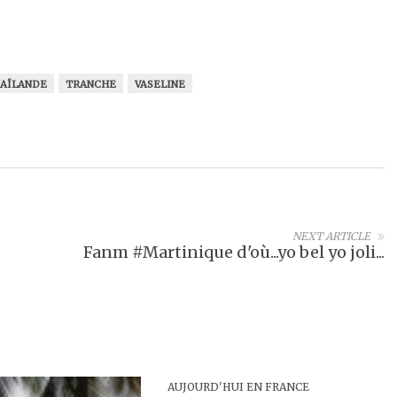
AÏLANDE
TRANCHE
VASELINE
NEXT ARTICLE
Fanm #Martinique d'où...yo bel yo joli...
AUJOURD'HUI EN FRANCE