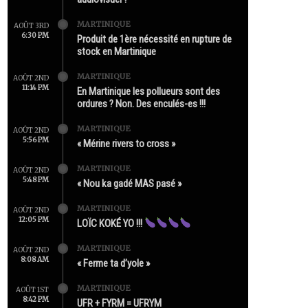
MARTINIQUE
AOÛT 3RD
6:30 PM
Produit de 1ère nécessité en rupture de
stock en Martinique
MARTINIQUE
AOÛT 2ND
11:14 PM
En Martinique les pollueurs sont des
ordures ? Non. Des enculés-es !!!
MARTINIQUE
AOÛT 2ND
5:56 PM
« Mérine rivers to cross »
MARTINIQUE
AOÛT 2ND
5:48 PM
« Nou ka gadé MAS pasé »
MARTINIQUE
AOÛT 2ND
12:05 PM
LOÏC KOKÉ YO !!!
MARTINIQUE
AOÛT 2ND
8:08 AM
« Ferme ta d’yole »
MARTINIQUE
AOÛT 1ST
8:42 PM
UFR + FYRM = UFRYM