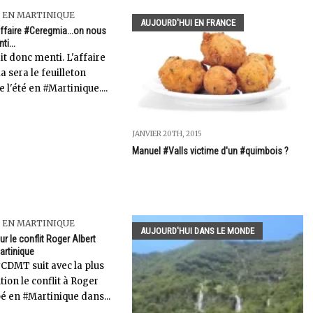
 EN MARTINIQUE
AUJOURD'HUI EN FRANCE
 affaire #Ceregmia...on nous
ti...
t donc menti. L'affaire
 sera le feuilleton
e l'été en #Martinique....
JANVIER 20TH, 2015
Manuel #Valls victime d'un #quimbois ?
 EN MARTINIQUE
AUJOURD'HUI DANS LE MONDE
 le conflit Roger Albert
rtinique
#CDMT suit avec la plus
ion le conflit à Roger
é en #Martinique dans...