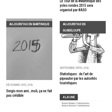
Le Tour de la #Martinique des
yoles rondes 2015 sera
organisé par #ASO
AUJOURD'HUI EN MARTINIQUE
AUJOURD'HUI EN
GUADELOUPE
SEPTEMBRE 28TH, 2014
Statistiques : de l'art de
pipeauter par les autorités
touristiques
DÉCEMBRE 31ST, 2014
Sergio mon ami...moli, ça ne fait
pas crédible
A LA UNE