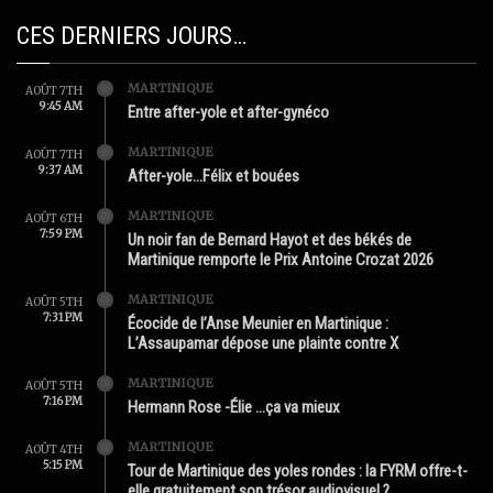
CES DERNIERS JOURS…
MARTINIQUE
AOÛT 7TH
9:45 AM
Entre after-yole et after-gynéco
MARTINIQUE
AOÛT 7TH
9:37 AM
After-yole…Félix et bouées
MARTINIQUE
AOÛT 6TH
7:59 PM
Un noir fan de Bernard Hayot et des békés de
Martinique remporte le Prix Antoine Crozat 2026
MARTINIQUE
AOÛT 5TH
7:31 PM
Écocide de l’Anse Meunier en Martinique :
L’Assaupamar dépose une plainte contre X
MARTINIQUE
AOÛT 5TH
7:16 PM
Hermann Rose -Élie …ça va mieux
MARTINIQUE
AOÛT 4TH
5:15 PM
Tour de Martinique des yoles rondes : la FYRM offre-t-
elle gratuitement son trésor audiovisuel ?