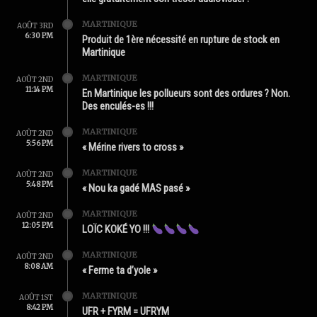
MARTINIQUE
AOÛT 3RD
6:30 PM
Produit de 1ère nécessité en rupture de stock en
Martinique
MARTINIQUE
AOÛT 2ND
11:14 PM
En Martinique les pollueurs sont des ordures ? Non.
Des enculés-es !!!
MARTINIQUE
AOÛT 2ND
5:56 PM
« Mérine rivers to cross »
MARTINIQUE
AOÛT 2ND
5:48 PM
« Nou ka gadé MAS pasé »
MARTINIQUE
AOÛT 2ND
12:05 PM
LOÏC KOKÉ YO !!!
MARTINIQUE
AOÛT 2ND
8:08 AM
« Ferme ta d’yole »
MARTINIQUE
AOÛT 1ST
8:42 PM
UFR + FYRM = UFRYM