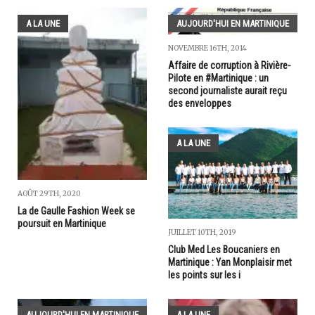
A LA UNE
AUJOURD'HUI EN MARTINIQUE
NOVEMBRE 16TH, 2014
Affaire de corruption à Rivière-
Pilote en #Martinique : un
second journaliste aurait reçu
des enveloppes
A LA UNE
AOÛT 29TH, 2020
La de Gaulle Fashion Week se
poursuit en Martinique
JUILLET 10TH, 2019
Club Med Les Boucaniers en
Martinique : Yan Monplaisir met
les points sur les i
AUJOURD'HUI EN MARTINIQUE
A LA UNE