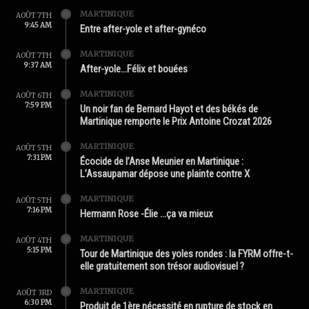
MARTINIQUE
AOÛT 7TH
9:45 AM
Entre after-yole et after-gynéco
MARTINIQUE
AOÛT 7TH
9:37 AM
After-yole…Félix et bouées
MARTINIQUE
AOÛT 6TH
7:59 PM
Un noir fan de Bernard Hayot et des békés de
Martinique remporte le Prix Antoine Crozat 2026
MARTINIQUE
AOÛT 5TH
7:31 PM
Écocide de l’Anse Meunier en Martinique :
L’Assaupamar dépose une plainte contre X
MARTINIQUE
AOÛT 5TH
7:16 PM
Hermann Rose -Élie …ça va mieux
MARTINIQUE
AOÛT 4TH
5:15 PM
Tour de Martinique des yoles rondes : la FYRM offre-t-
elle gratuitement son trésor audiovisuel ?
MARTINIQUE
AOÛT 3RD
6:30 PM
Produit de 1ère nécessité en rupture de stock en