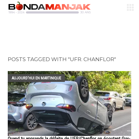
POSTS TAGGED WITH "UFR. CHANFLOR"
AUJOURD'HUI EN MARTINIQUE
Quand tu apprends la défaite de UFR/Chanflor en écoutant Guy-