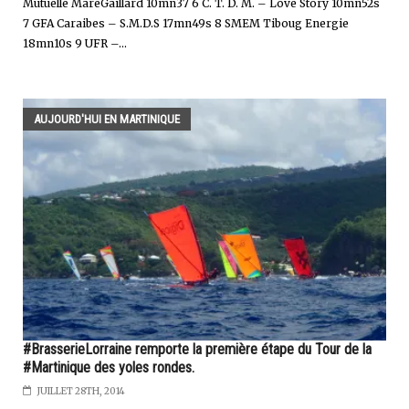
Mutuelle MareGaillard 10mn37 6 C. T. D. M. – Love Story 10mn52s
7 GFA Caraibes – S.M.D.S 17mn49s 8 SMEM Tiboug Energie
18mn10s 9 UFR –...
AUJOURD'HUI EN MARTINIQUE
#BrasserieLorraine remporte la première étape du Tour de la
#Martinique des yoles rondes.
JUILLET 28TH, 2014