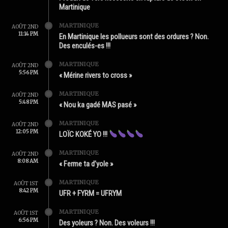
Martinique
MARTINIQUE
AOÛT 2ND
11:14 PM
En Martinique les pollueurs sont des ordures ? Non.
Des enculés-es !!!
MARTINIQUE
AOÛT 2ND
5:56 PM
« Mérine rivers to cross »
MARTINIQUE
AOÛT 2ND
5:48 PM
« Nou ka gadé MAS pasé »
MARTINIQUE
AOÛT 2ND
12:05 PM
LOÏC KOKÉ YO !!!
MARTINIQUE
AOÛT 2ND
8:08 AM
« Ferme ta d’yole »
MARTINIQUE
AOÛT 1ST
8:42 PM
UFR + FYRM = UFRYM
MARTINIQUE
AOÛT 1ST
6:56 PM
Des yoleurs ? Non. Des voleurs !!!