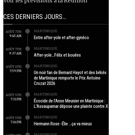
Voir les prévisions à la Réunion
CES DERNIERS JOURS…
MARTINIQUE
AOÛT 7TH
9:45 AM
Entre after-yole et after-gynéco
MARTINIQUE
AOÛT 7TH
9:37 AM
After-yole…Félix et bouées
MARTINIQUE
AOÛT 6TH
7:59 PM
Un noir fan de Bernard Hayot et des békés
de Martinique remporte le Prix Antoine
Crozat 2026
MARTINIQUE
AOÛT 5TH
7:31 PM
Écocide de l’Anse Meunier en Martinique :
L’Assaupamar dépose une plainte contre X
MARTINIQUE
AOÛT 5TH
7:16 PM
Hermann Rose -Élie …ça va mieux
MARTINIQUE