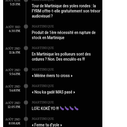
AOÛT 4TH
5:15 PM
Tour de Martinique des yoles rondes : la
FYRM offre-t-elle gratuitement son trésor
audiovisuel ?
MARTINIQUE
AOÛT 3RD
6:30 PM
Produit de 1ère nécessité en rupture de
stock en Martinique
MARTINIQUE
AOÛT 2ND
11:14 PM
En Martinique les pollueurs sont des
ordures ? Non. Des enculés-es !!!
MARTINIQUE
AOÛT 2ND
5:56 PM
« Mérine rivers to cross »
MARTINIQUE
AOÛT 2ND
5:48 PM
« Nou ka gadé MAS pasé »
MARTINIQUE
AOÛT 2ND
12:05 PM
LOÏC KOKÉ YO !!!
MARTINIQUE
AOÛT 2ND
8:08 AM
« Ferme ta d’yole »