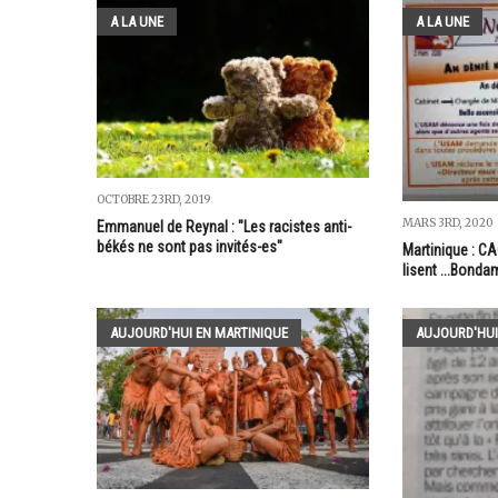
A LA UNE
A LA UNE
OCTOBRE 23RD, 2019
MARS 3RD, 2020
Emmanuel de Reynal : "Les racistes anti-
békés ne sont pas invités-es"
Martinique : C
lisent ...Bonda
AUJOURD'HUI EN MARTINIQUE
AUJOURD'HUI