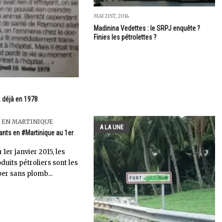
MAI 21ST, 2014
Madinina Vedettes : le SRPJ enquête ?
Finies les pétrolettes ?
.. déjà en 1978
 EN MARTINIQUE
A LA UNE
ants en #Martinique au 1er
1er janvier 2015, les
duits pétroliers sont les
per sans plomb...