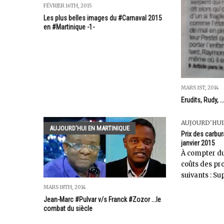
FÉVRIER 16TH, 2015
Les plus belles images du #Carnaval 2015
en #Martinique -1-
MARS 1ST, 2014
Erudits, Rudy, .
AUJOURD'HUI
AUJOURD'HUI EN MARTINIQUE
Prix des carbur
janvier 2015
À compter du 
coûts des pro
suivants : Su
MARS 18TH, 2014
Jean-Marc #Pulvar v/s Franck #Zozor ...le
combat du siècle