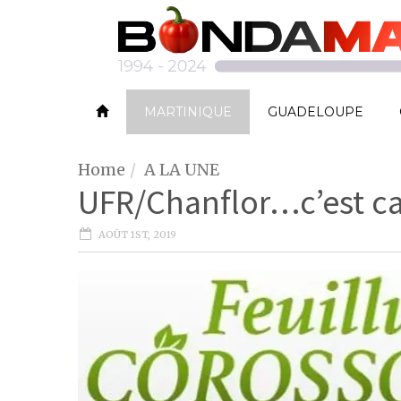
MARTINIQUE
GUADELOUPE
Home
A LA UNE
UFR/Chanflor…c’est c
AOÛT 1ST, 2019