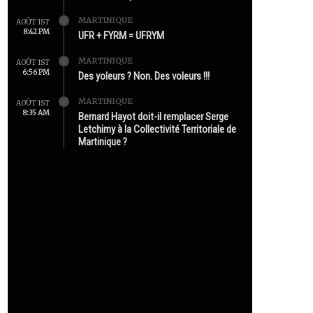
MARTINIQUE
AOÛT 1ST
8:42 PM
UFR + FYRM = UFRYM
MARTINIQUE
AOÛT 1ST
6:56 PM
Des yoleurs ? Non. Des voleurs !!!
MARTINIQUE
AOÛT 1ST
8:35 AM
Bernard Hayot doit-il remplacer Serge
Letchimy à la Collectivité Territoriale de
Martinique ?