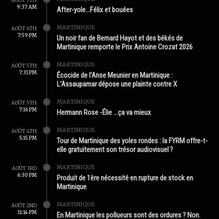
AOÛT 7TH
9:37 AM
After-yole…Félix et bouées
MARTINIQUE
AOÛT 6TH
7:59 PM
Un noir fan de Bernard Hayot et des békés de
Martinique remporte le Prix Antoine Crozat 2026
MARTINIQUE
AOÛT 5TH
7:31 PM
Écocide de l’Anse Meunier en Martinique :
L’Assaupamar dépose une plainte contre X
MARTINIQUE
AOÛT 5TH
7:16 PM
Hermann Rose -Élie …ça va mieux
MARTINIQUE
AOÛT 4TH
5:15 PM
Tour de Martinique des yoles rondes : la FYRM offre-t-
elle gratuitement son trésor audiovisuel ?
MARTINIQUE
AOÛT 3RD
6:30 PM
Produit de 1ère nécessité en rupture de stock en
Martinique
MARTINIQUE
AOÛT 2ND
11:14 PM
En Martinique les pollueurs sont des ordures ? Non.