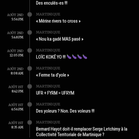
Des enculés-es !!!
MARTINIQUE
AOÛT 2ND
5:56 PM
« Mérine rivers to cross »
MARTINIQUE
AOÛT 2ND
5:48 PM
« Nou ka gadé MAS pasé »
MARTINIQUE
AOÛT 2ND
12:05 PM
LOÏC KOKÉ YO !!!
MARTINIQUE
AOÛT 2ND
8:08 AM
« Ferme ta d’yole »
MARTINIQUE
AOÛT 1ST
8:42 PM
UFR + FYRM = UFRYM
MARTINIQUE
AOÛT 1ST
6:56 PM
Des yoleurs ? Non. Des voleurs !!!
MARTINIQUE
AOÛT 1ST
8:35 AM
Bernard Hayot doit-il remplacer Serge Letchimy à la
Collectivité Territoriale de Martinique ?