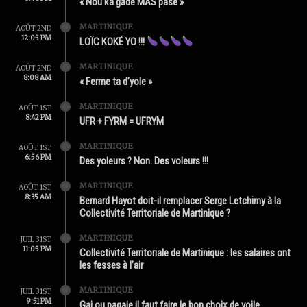
« Nou ka gadé MAS pasé »
MARTINIQUE
AOÛT 2ND
12:05 PM
LOÏC KOKÉ YO !!!
MARTINIQUE
AOÛT 2ND
8:08 AM
« Ferme ta d’yole »
MARTINIQUE
AOÛT 1ST
8:42 PM
UFR + FYRM = UFRYM
MARTINIQUE
AOÛT 1ST
6:56 PM
Des yoleurs ? Non. Des voleurs !!!
MARTINIQUE
AOÛT 1ST
8:35 AM
Bernard Hayot doit-il remplacer Serge Letchimy à la
Collectivité Territoriale de Martinique ?
MARTINIQUE
JUIL 31ST
11:05 PM
Collectivité Territoriale de Martinique : les salaires ont
les fesses à l’air
MARTINIQUE
JUIL 31ST
9:51 PM
Gai ou pagaie il faut faire le bon choix de voile