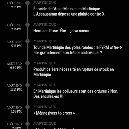
MARTINIQUE
AOÛT 5TH
7:31 PM
Écocide de l’Anse Meunier en Martinique :
L’Assaupamar dépose une plainte contre X
MARTINIQUE
AOÛT 5TH
7:16 PM
Hermann Rose -Élie …ça va mieux
MARTINIQUE
AOÛT 4TH
5:15 PM
Tour de Martinique des yoles rondes : la FYRM offre-t-
elle gratuitement son trésor audiovisuel ?
MARTINIQUE
AOÛT 3RD
6:30 PM
Produit de 1ère nécessité en rupture de stock en
Martinique
MARTINIQUE
AOÛT 2ND
11:14 PM
En Martinique les pollueurs sont des ordures ? Non.
Des enculés-es !!!
MARTINIQUE
AOÛT 2ND
5:56 PM
« Mérine rivers to cross »
MARTINIQUE
AOÛT 2ND
5:48 PM