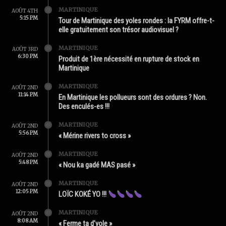
MARTINIQUE
AOÛT 4TH
5:15 PM
Tour de Martinique des yoles rondes : la FYRM offre-t-
elle gratuitement son trésor audiovisuel ?
MARTINIQUE
AOÛT 3RD
6:30 PM
Produit de 1ère nécessité en rupture de stock en
Martinique
MARTINIQUE
AOÛT 2ND
11:14 PM
En Martinique les pollueurs sont des ordures ? Non.
Des enculés-es !!!
MARTINIQUE
AOÛT 2ND
5:56 PM
« Mérine rivers to cross »
MARTINIQUE
AOÛT 2ND
5:48 PM
« Nou ka gadé MAS pasé »
MARTINIQUE
AOÛT 2ND
12:05 PM
LOÏC KOKÉ YO !!!
MARTINIQUE
AOÛT 2ND
8:08 AM
« Ferme ta d’yole »