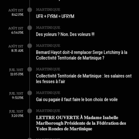
MARTINIQUE
AOÛT 1ST
8:42 PM
UFR + FYRM = UFRYM
MARTINIQUE
AOÛT 1ST
6:56 PM
Des yoleurs ? Non. Des voleurs !!!
MARTINIQUE
AOÛT 1ST
8:35 AM
Bernard Hayot doit-il remplacer Serge Letchimy à la
Collectivité Territoriale de Martinique ?
MARTINIQUE
JUIL 31ST
11:05 PM
Collectivité Territoriale de Martinique : les salaires ont
les fesses à l’air
MARTINIQUE
JUIL 31ST
9:51 PM
Gai ou pagaie il faut faire le bon choix de voile
MARTINIQUE
JUIL 31ST
3:20 PM
𝐋𝐄𝐓𝐓𝐑𝐄 𝐎𝐔𝐕𝐄𝐑𝐓𝐄 À 𝐌𝐚𝐝𝐚𝐦𝐞 𝐈𝐬𝐚𝐛𝐞𝐥𝐥𝐞
𝐌𝐚𝐫𝐥𝐛𝐨𝐫𝐨𝐮𝐠𝐡 𝐏𝐫é𝐬𝐢𝐝𝐞𝐧𝐭𝐞 𝐝𝐞 𝐥𝐚 𝐅é𝐝é𝐫𝐚𝐭𝐢𝐨𝐧 𝐝𝐞𝐬
𝐘𝐨𝐥𝐞𝐬 𝐑𝐨𝐧𝐝𝐞𝐬 𝐝𝐞 𝐌𝐚𝐫𝐭𝐢𝐧𝐢𝐪𝐮𝐞