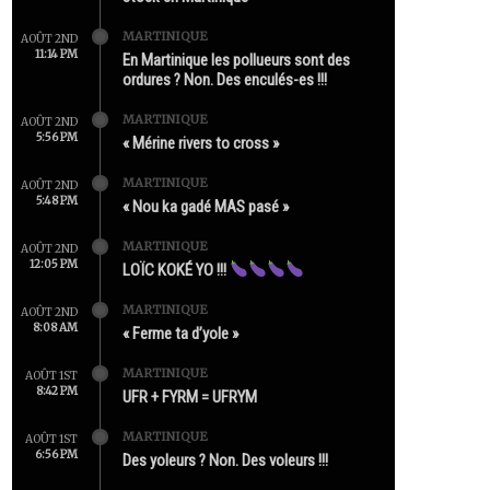
MARTINIQUE
AOÛT 2ND
11:14 PM
En Martinique les pollueurs sont des
ordures ? Non. Des enculés-es !!!
MARTINIQUE
AOÛT 2ND
5:56 PM
« Mérine rivers to cross »
MARTINIQUE
AOÛT 2ND
5:48 PM
« Nou ka gadé MAS pasé »
MARTINIQUE
AOÛT 2ND
12:05 PM
LOÏC KOKÉ YO !!!
MARTINIQUE
AOÛT 2ND
8:08 AM
« Ferme ta d’yole »
MARTINIQUE
AOÛT 1ST
8:42 PM
UFR + FYRM = UFRYM
MARTINIQUE
AOÛT 1ST
6:56 PM
Des yoleurs ? Non. Des voleurs !!!