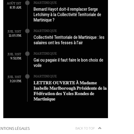
MARTINIQUE
AOÛT 1ST
8:35 AM
Bernard Hayot doit-il remplacer Serge
Letchimy à la Collectivité Territoriale de
Martinique ?
MARTINIQUE
JUIL 31ST
11:05 PM
Collectivité Territoriale de Martinique : les
salaires ont les fesses à l’air
MARTINIQUE
JUIL 31ST
9:51 PM
Gai ou pagaie il faut faire le bon choix de
voile
MARTINIQUE
JUIL 31ST
3:20 PM
𝐋𝐄𝐓𝐓𝐑𝐄 𝐎𝐔𝐕𝐄𝐑𝐓𝐄 À 𝐌𝐚𝐝𝐚𝐦𝐞
𝐈𝐬𝐚𝐛𝐞𝐥𝐥𝐞 𝐌𝐚𝐫𝐥𝐛𝐨𝐫𝐨𝐮𝐠𝐡 𝐏𝐫é𝐬𝐢𝐝𝐞𝐧𝐭𝐞 𝐝𝐞 𝐥𝐚
𝐅é𝐝é𝐫𝐚𝐭𝐢𝐨𝐧 𝐝𝐞𝐬 𝐘𝐨𝐥𝐞𝐬 𝐑𝐨𝐧𝐝𝐞𝐬 𝐝𝐞
𝐌𝐚𝐫𝐭𝐢𝐧𝐢𝐪𝐮𝐞
NTIONS LÉGALES
BACK TO TOP