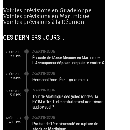
Voir les prévisions en Guadeloupe
Voir les prévisions en Martinique
Voir les prévisions à la Réunion
CES DERNIERS JOURS…
MARTINIQUE
AOÛT 5TH
7:31 PM
Écocide de l’Anse Meunier en Martinique :
L’Assaupamar dépose une plainte contre X
MARTINIQUE
AOÛT 5TH
7:16 PM
Hermann Rose -Élie …ça va mieux
MARTINIQUE
AOÛT 4TH
5:15 PM
Tour de Martinique des yoles rondes : la
FYRM offre-t-elle gratuitement son trésor
audiovisuel ?
MARTINIQUE
AOÛT 3RD
6:30 PM
Produit de 1ère nécessité en rupture de
stock en Martinique